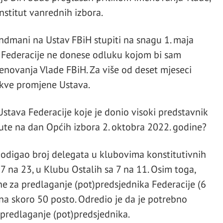
stitut vanrednih izbora.
mani na Ustav FBiH stupiti na snagu 1. maja
 Federacije ne donese odluku kojom bi sam
ovanja Vlade FBiH. Za više od deset mjeseci
akve promjene Ustava.
Ustava Federacije koje je donio visoki predstavnik
te na dan Općih izbora 2. oktobra 2022. godine?
podigao broj delegata u klubovima konstitutivnih
na 23, u Klubu Ostalih sa 7 na 11. Osim toga,
e za predlaganje (pot)predsjednika Federacije (6
na skoro 50 posto. Odredio je da je potrebno
predlaganje (pot)predsjednika.