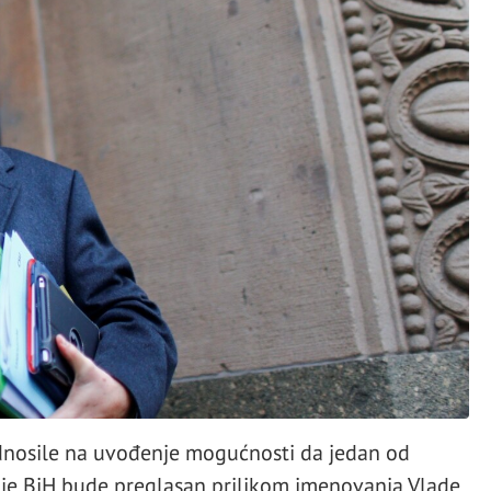
odnosile na uvođenje mogućnosti da jedan od
ije BiH bude preglasan prilikom imenovanja Vlade,