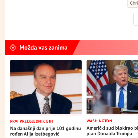
Chr
Možda vas zanima
WASHINGTON
PRVI PREDSJEDNIK BIH
Američki sud blokirao b
Na današnji dan prije 101 godinu
plan Donalda Trumpa
rođen Alija Izetbegović