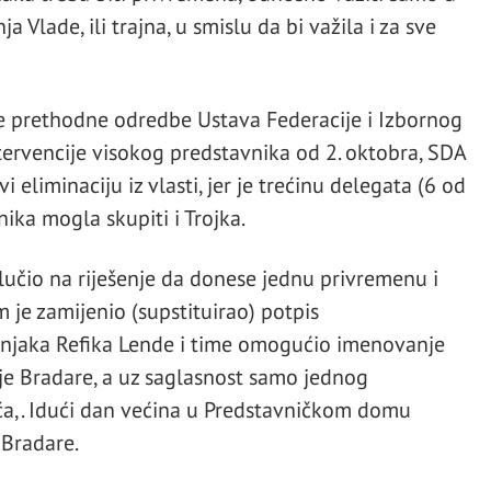
 Vlade, ili trajna, u smislu da bi važila i za sve
le prethodne odredbe Ustava Federacije i Izbornog
tervencije visokog predstavnika od 2. oktobra, SDA
eliminaciju iz vlasti, jer je trećinu delegata (6 od
ika mogla skupiti i Trojka.
lučio na riješenje da donese jednu privremenu i
 je zamijenio (supstituirao) potpis
šnjaka Refika Lende i time omogućio imenovanje
je Bradare, a uz saglasnost samo jednog
ća,. Idući dan većina u Predstavničkom domu
 Bradare.