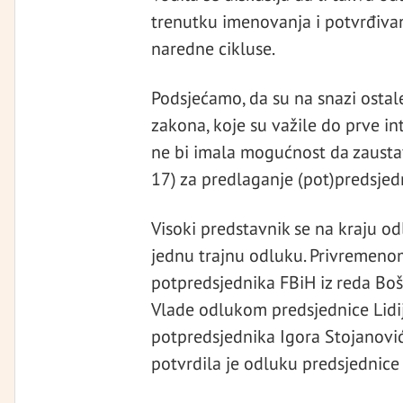
trenutku imenovanja i potvrđivanja
naredne cikluse.
Podsjećamo, da su na snazi osta
zakona, koje su važile do prve in
ne bi imala mogućnost da zaustavi 
17) za predlaganje (pot)predsjedn
Visoki predstavnik se na kraju od
jednu trajnu odluku. Privremenom
potpredsjednika FBiH iz reda Bo
Vlade odlukom predsjednice Lidi
potpredsjednika Igora Stojanovi
potvrdila je odluku predsjednice