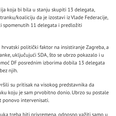
a koja bi bila u stanju skupiti 13 delegata,
ranku/koaliciju da je izostavi iz Vlade Federacije,
ti spomenutih 11 delegata i predložiti
hrvatski politički faktor na insistiranje Zagreba, a
anke, uključujući SDA, što se ubrzo pokazalo i u
pomoć DF posrednim izborima dobila 13 delegata
bez njih.
vršili su pritisak na visokog predstavnika da
uku koju je sam prvobitno donio. Ubrzo su postale
t ponovo intervenisati.
dluka treba biti privremena, odnosno važiti samo u