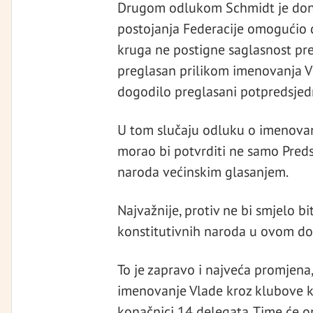
Drugom odlukom Schmidt je doni
postojanja Federacije omogućio 
kruga ne postigne saglasnost pre
preglasan prilikom imenovanja Vla
dogodilo preglasani potpredsjedn
U tom slučaju odluku o imenovan
morao bi potvrditi ne samo Pred
naroda većinskim glasanjem.
Najvažnije, protiv ne bi smjelo b
konstitutivnih naroda u ovom d
To je zapravo i najveća promjena, j
imenovanje Vlade kroz klubove ko
konačnici 14 delegata. Time će ono