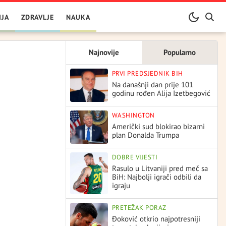
IJA
ZDRAVLJE
NAUKA
Najnovije
Popularno
PRVI PREDSJEDNIK BIH
Na današnji dan prije 101
godinu rođen Alija Izetbegović
WASHINGTON
Američki sud blokirao bizarni
plan Donalda Trumpa
DOBRE VIJESTI
Rasulo u Litvaniji pred meč sa
BiH: Najbolji igrači odbili da
igraju
PRETEŽAK PORAZ
Đoković otkrio najpotresniji