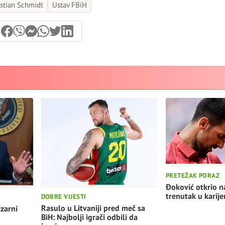
istian Schmidt
Ustav FBiH
PRETEŽAK PORAZ
Đoković otkrio na
trenutak u karije
DOBRE VIJESTI
Rasulo u Litvaniji pred meč sa
izarni
BiH: Najbolji igrači odbili da