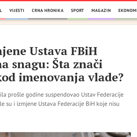
L
VIJESTI
CRNA HRONIKA
SPORT
MAGAZIN
EKONOM
jene Ustava FBiH
a snagu: Šta znači
kod imenovanja vlade?
prila prošle godine suspendovao Ustav Federacije
le su i izmjene Ustava Federacije BiH koje nisu