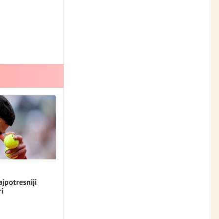
jpotresniji
ri