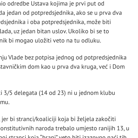
o odredbe Ustava kojima je prvi put od
da jedan od potpredsjednika, ako se u prva dva
dsjednika i oba potpredsjednika, može biti
da, uz jedan bitan uslov. Ukoliko bi se to
ik bi mogao uložiti veto na tu odluku.
ju Vlade bez potpisa jednog od potpredsjednika
stavničkim dom kao u prva dva kruga, već i Dom
iti 3/5 delegata (14 od 23) ni u jednom klubu
omu.
er bi stranci/koaliciji koja bi željela zakočiti
nstitutivnih naroda trebalo umjesto ranijih 13, u
j stranci koja “brani” veto biti izazovno naći tih