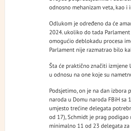
odnosno mehanizam veta, kao i in
Odlukom je određeno da će amand
2024. ukoliko do tada Parlament
omogućio deblokadu procesa imen
Parlament nije razmatrao bilo k
Šta će praktično značiti izmjene 
u odnosu na one koje su nametnu
Podsjetimo, on je na dan izbora 
naroda u Domu naroda FBiH sa 17 
umjesto trećine delegata potrebn
od 17), Schmidt je prag podigao 
minimalno 11 od 23 delegata za 