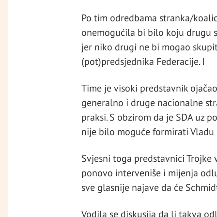
Po tim odredbama stranka/koalicij
onemogućila bi bilo koju drugu st
jer niko drugi ne bi mogao skupi
(pot)predsjednika Federacije. I
Time je visoki predstavnik ojačao 
generalno i druge nacionalne str
praksi. S obzirom da je SDA uz 
nije bilo moguće formirati Vladu 
Svjesni toga predstavnici Trojke 
ponovo interveniše i mijenja odl
sve glasnije najave da će Schmid
Vodila se diskusija da li takva o