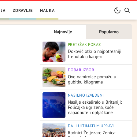
IJA
ZDRAVLJE
NAUKA
Najnovije
Popularno
PRETEŽAK PORAZ
Đoković otkrio najpotresniji
trenutak u karijeri
DOBAR IZBOR
Ove namirnice pomažu u
gubitku kilograma
NASILNO IZVEDENI
Nasilje eskaliralo u Britaniji:
Policajka ugrizena, kuće
napadnute i opljačkane
DALI ULTIMATUM UPRAVI
Radnici Željezare Zenica: