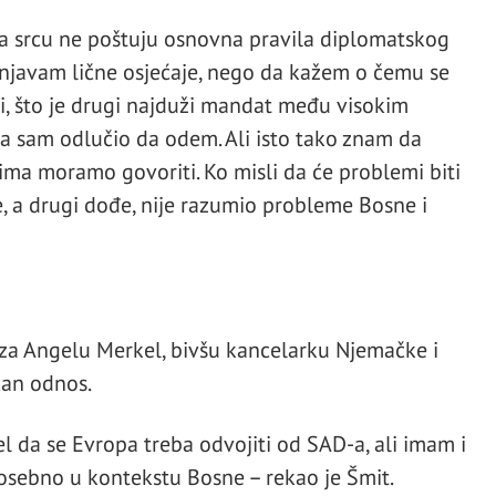
 na srcu ne poštuju osnovna pravila diplomatskog
njavam lične osjećaje, nego da kažem o čemu se
ji, što je drugi najduži mandat među visokim
ca sam odlučio da odem. Ali isto tako znam da
a moramo govoriti. Ko misli da će problemi biti
e, a drugi dođe, nije razumio probleme Bosne i
i za Angelu Merkel, bivšu kancelarku Njemačke i
čan odnos.
da se Evropa treba odvojiti od SAD-a, ali imam i
osebno u kontekstu Bosne – rekao je Šmit.