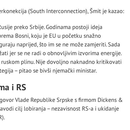
rkonekcija (South Interconnection), Šmit je kazao:
Rusije preko Srbije. Godinama postoji ideja
prema Bosni, koju je EU u početku snažno
uraju naprijed, što im se ne može zamjeriti. Sada
ti jer se ne radi o obnovljivim izvorima energije.
ruskom plinu. Nije dovoljno naknadno kritikovati
egija – pitao se bivši njemački ministar.
ma i RS
 ugovor Vlade Republike Srpske s firmom Dickens &
vodi cilj lobiranja – nezavisnost RS-a i ukidanje
).