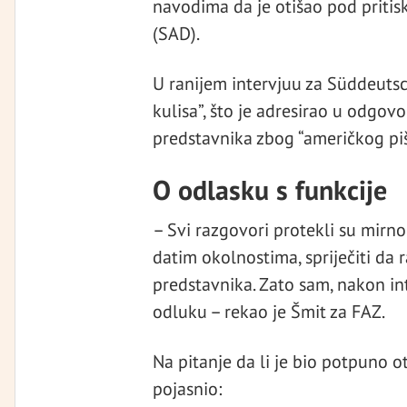
navodima da je otišao pod priti
(SAD).
U ranijem intervjuu za Süddeutsc
kulisa”, što je adresirao u odgovo
predstavnika zbog “američkog pišt
O odlasku s funkcije
– Svi razgovori protekli su mirno
datim okolnostima, spriječiti da r
predstavnika. Zato sam, nakon int
odluku – rekao je Šmit za FAZ.
Na pitanje da li je bio potpuno o
pojasnio: