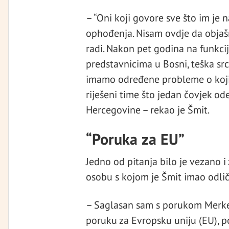
– “Oni koji govore sve što im je
ophođenja. Nisam ovdje da objaš
radi. Nakon pet godina na funkci
predstavnicima u Bosni, teška sr
imamo određene probleme o kojim
riješeni time što jedan čovjek od
Hercegovine – rekao je Šmit.
“Poruka za EU”
Jedno od pitanja bilo je vezano 
osobu s kojom je Šmit imao odli
– Saglasan sam s porukom Merkel 
poruku za Evropsku uniju (EU), p