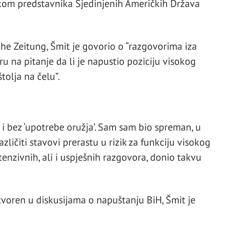
skom predstavnika Sjedinjenih Američkih Država
he Zeitung, Šmit je govorio o “razgovorima iza
ru na pitanje da li je napustio poziciju visokog
olja na čelu”.
 i bez ‘upotrebe oružja’. Sam sam bio spreman, u
azličiti stavovi prerastu u rizik za funkciju visokog
enzivnih, ali i uspješnih razgovora, donio takvu
tvoren u diskusijama o napuštanju BiH, Šmit je