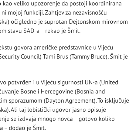
io kao veliko upozorenje da postoji koordinirana
 ni mojoj funkciji. Zahtjev za nezavisnošću
pska) očigledno je suprotan Dejtonskom mirovnom
nom stavu SAD-a – rekao je Šmit.
ekstu govora američke predstavnice u Vijeću
Security Council) Tami Brus (Tammy Bruce), Šmit je
ovo potvrđen i u Vijeću sigurnosti UN-a (United
 očuvanje Bosne i Hercegovine (Bosnia and
kim sporazumom (Dayton Agreement). To isključuje
a). Ali taj lobistički ugovor jasno opisuje
renje se izdvaja mnogo novca – gotovo koliko
-a – dodao je Šmit.