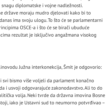
 snagu diplomatske i vojne nadležnosti.
e države moraju mudro djelovati kako bi to
 i danas ima svoju ulogu. To što će se parlamentarni
rincipima OSCE-a i što će se birači ubuduće
acima rezultat je isključivo angažmana visokog
linovodu Južna interkonekcija, Šmit je odgovorio:
 i svi bismo više voljeli da parlament konačno
a i usvoji odgovarajuće zakonodavstvo. Ali to do
politička volja. Neki tvrde da državna imovina Bosne
toji, iako je Ustavni sud to neumorno potvrđivao –