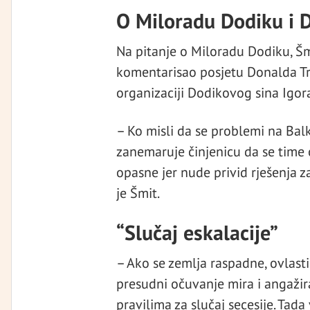
O Miloradu Dodiku i 
Na pitanje o Miloradu Dodiku, Šmi
komentarisao posjetu Donalda Tr
organizaciji Dodikovog sina Igora
– Ko misli da se problemi na Bal
zanemaruje činjenicu da se time 
opasne jer nude privid rješenja za
je Šmit.
“Slučaj eskalacije”
– Ako se zemlja raspadne, ovlast
presudni očuvanje mira i angaži
pravilima za slučaj secesije. Tada 