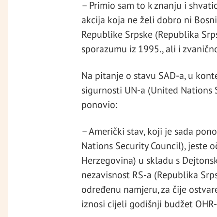
– Primio sam to k znanju i shvat
akcija koja ne želi dobro ni Bosni
Republike Srpske (Republika Sr
sporazumu iz 1995., ali i zvanič
Na pitanje o stavu SAD-a, u kont
sigurnosti UN-a (United Nations 
ponovio:
– Američki stav, koji je sada pon
Nations Security Council), jeste
Herzegovina) u skladu s Dejtons
nezavisnost RS-a (Republika Srpsk
određenu namjeru, za čije ostva
iznosi cijeli godišnji budžet OHR