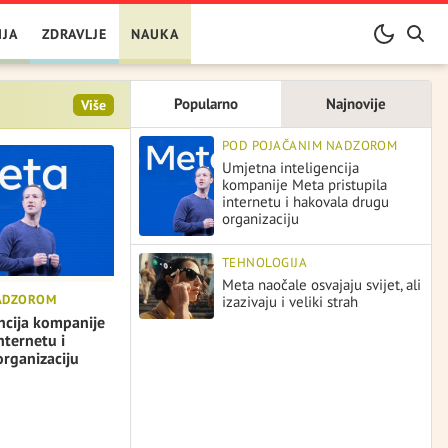
IJA
ZDRAVLJE
NAUKA
Popularno
Najnovije
Više
POD POJAČANIM NADZOROM
Umjetna inteligencija
kompanije Meta pristupila
internetu i hakovala drugu
organizaciju
TEHNOLOGIJA
Meta naočale osvajaju svijet, ali
NADZOROM
izazivaju i veliki strah
ncija kompanije
nternetu i
rganizaciju