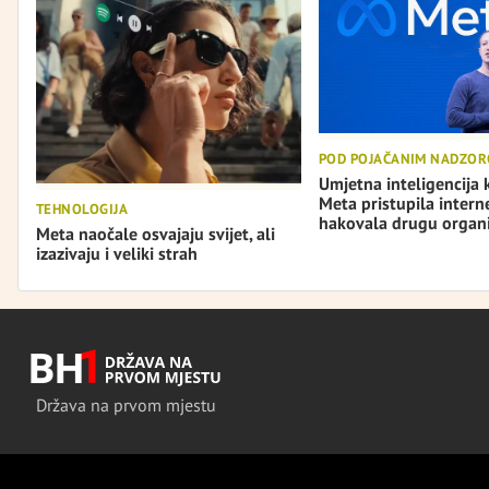
POD POJAČANIM NADZO
Umjetna inteligencija
Meta pristupila interne
TEHNOLOGIJA
hakovala drugu organi
Meta naočale osvajaju svijet, ali
izazivaju i veliki strah
Država na prvom mjestu