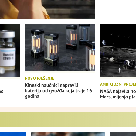
NOVO RJEŠENJE
AMBICIOZNI PROJE
Kineski naučnici napravili
bateriju od gvožđa koja traje 16
no
NASA najavila no
godina
Mars, mijenja pla