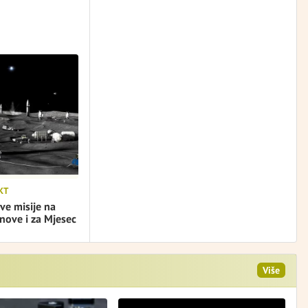
KT
ve misije na
nove i za Mjesec
Više