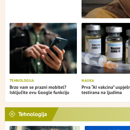
TEHNOLOGIJA
NAUKA
Brzo vam se prazni mobitel?
Prva “AI vakcina” uspješ
Isključite ovu Google funkciju
testirana na ljudima
Tehnologija