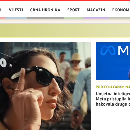
L
VIJESTI
CRNA HRONIKA
SPORT
MAGAZIN
EKONOM
POD POJAČANIM 
Umjetna intelige
Meta pristupila i
hakovala drugu o