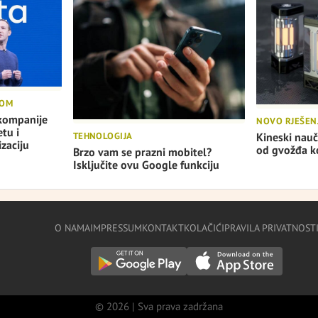
ROM
 kompanije
NOVO RJEŠEN
tu i
TEHNOLOGIJA
Kineski nauč
zaciju
od gvožđa ko
Brzo vam se prazni mobitel?
Isključite ovu Google funkciju
O NAMA
IMPRESSUM
KONTAKT
KOLAČIĆI
PRAVILA PRIVATNOST
© 2026 | Sva prava zadržana