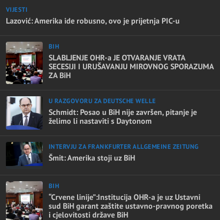
VIJESTI
Lazović: Amerika ide robusno, ovo je prijetnja PIC-u
BIH
SLABLJENJE OHR-a JE OTVARANJE VRATA
SECESIJI I URUŠAVANJU MIROVNOG SPORAZUMA
ZA BiH
U RAZGOVORU ZA DEUTSCHE WELLE
Schmidt: Posao u BiH nije završen, pitanje je
želimo li nastaviti s Daytonom
INTERVJU ZA FRANKFURTER ALLGEMEINE ZEITUNG
Šmit: Amerika stoji uz BiH
BIH
“Crvene linije”:Institucija OHR-a je uz Ustavni
sud BiH garant zaštite ustavno-pravnog poretka
i cjelovitosti države BiH