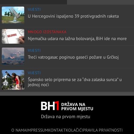
VIJESTI
U Hercegovini ispaljeno 39 protivgradnih raketa
MNOGO IZOSTANAKA
Njemačka udara na lažna bolovanja, BiH ide na more
VIJESTI
Treći vatrogasac poginuo gaseći požare u Grčkoj
VIJESTI
Špansko selo priprema se za “dva zalaska sunca” u
jednoj noći
Država na prvom mjestu
O NAMA
IMPRESSUM
KONTAKT
KOLAČIĆI
PRAVILA PRIVATNOSTI