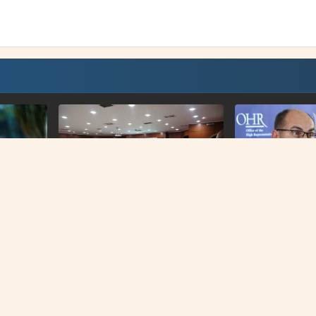
R
BIH
VIJESTI
“Crvene linije”:Institucija OHR-a je
iH
uz Ustavni sud BiH garant zaštite
OHR potvrdio: S
ustavno-pravnog poretka i
cjelovitosti države BiH