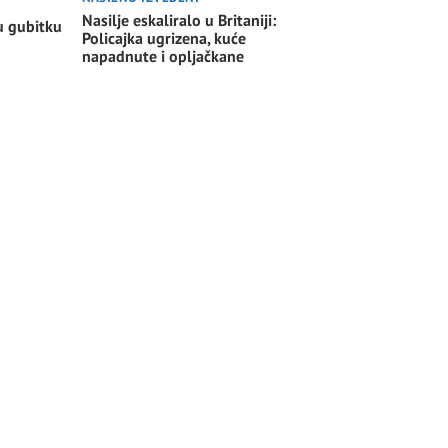
Nasilje eskaliralo u Britaniji:
u gubitku
Policajka ugrizena, kuće
napadnute i opljačkane