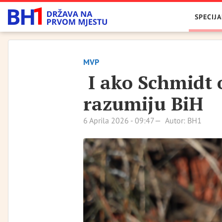
SPECIJA
MVP
I ako Schmidt o
razumiju BiH
6 Aprila 2026 - 09:47
Autor: BH1