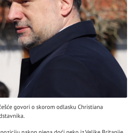
češće govori o skorom odlasku Christiana
dstavnika.
poziciju nakon njega doći neko iz Velike Britanije.