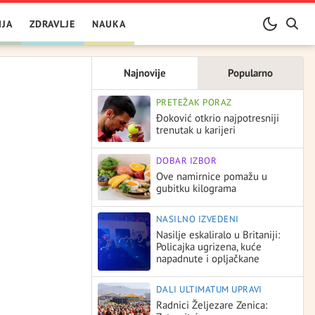
IJA
ZDRAVLJE
NAUKA
Najnovije
Popularno
PRETEŽAK PORAZ
Đoković otkrio najpotresniji
trenutak u karijeri
DOBAR IZBOR
Ove namirnice pomažu u
gubitku kilograma
NASILNO IZVEDENI
Nasilje eskaliralo u Britaniji:
Policajka ugrizena, kuće
napadnute i opljačkane
DALI ULTIMATUM UPRAVI
Radnici Željezare Zenica: