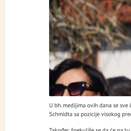
U bh. medijima ovih dana se sve 
Schmidta sa pozicije visokog pre
Također, špekuliše se da će na tu 