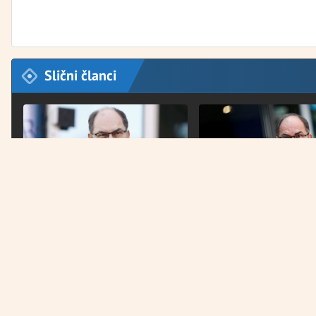
Slični članci
INTERVJU ZA FRANKFURTE
U RAZGOVORU ZA DEUTSCHE WELLE
ALLGEMEINE ZEITUNG
Schmidt: Posao u BiH nije
Šmit: Amerika stoji uz B
završen, pitanje je želimo li
nastaviti s Daytonom