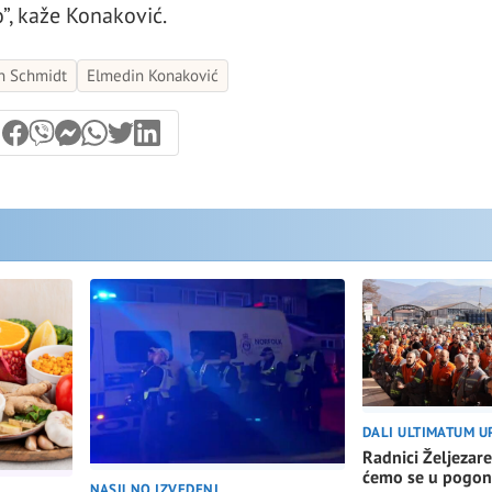
”, kaže Konaković.
an Schmidt
Elmedin Konaković
DALI ULTIMATUM U
Radnici Željezare
ćemo se u pogon
NASILNO IZVEDENI