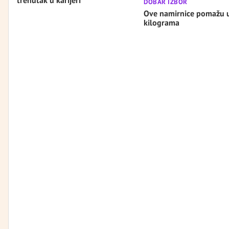
trenutak u karijeri
DOBAR IZBOR
Ove namirnice pomažu 
kilograma