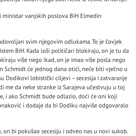
 ministar vanjskih poslova BiH Elmedin
zadovoljan svim njegovim odlukama. To je čovjek
sistem BiH. Kada loši političari blokiraju, on je tu da
lokiraju više nego ikad, on je imao više posla nego
an Schmidt će jednog dana otići, neće biti vječno u
su Dodikovi lobistički ciljevi – secesija i zatvaranje
i me da neke stranke iz Sarajeva učestvuju u toj
, i ako Schmidt bude odlazio, doći će oni koji
Konaković i dodaje da bi Dodiku najviše odgovaralo
on bi pokušao secesiju i odveo nas u novi sukob.