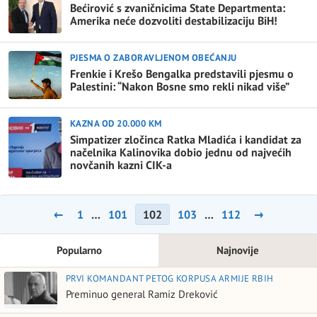
Bećirović s zvaničnicima State Departmenta:
Amerika neće dozvoliti destabilizaciju BiH!
PJESMA O ZABORAVLJENOM OBEĆANJU
Frenkie i Krešo Bengalka predstavili pjesmu o
Palestini: “Nakon Bosne smo rekli nikad više”
KAZNA OD 20.000 KM
Simpatizer zločinca Ratka Mladića i kandidat za
načelnika Kalinovika dobio jednu od najvećih
novčanih kazni CIK-a
Posts
←
1
…
101
102
103
…
112
→
pagination
Popularno
Najnovije
PRVI KOMANDANT PETOG KORPUSA ARMIJE RBIH
Preminuo general Ramiz Dreković