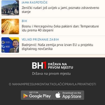
JAMA RASPOTOČJE
Zenički rudari još uvijek u jami, poznato zdravstveno
stanje
BIH
Bosnu i Hercegovinu čeka pakleni dan: Temperature
idu prema 40 stepeni
VELIKO PRIZNANJE ZA BIH
Badnjević: Naša zemlja prva izvan EU u projektu
digitalnog novčanika
Država na prvom mjestu
O NAMA
IMPRESSUM
KONTAKT
KOLAČIĆI
PRAVILA PRIVATNOSTI