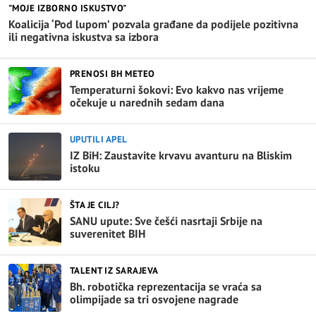
"MOJE IZBORNO ISKUSTVO"
Koalicija ‘Pod lupom’ pozvala građane da podijele pozitivna
ili negativna iskustva sa izbora
PRENOSI BH METEO
Temperaturni šokovi: Evo kakvo nas vrijeme
očekuje u narednih sedam dana
UPUTILI APEL
IZ BiH: Zaustavite krvavu avanturu na Bliskim
istoku
ŠTA JE CILJ?
SANU upute: Sve češći nasrtaji Srbije na
suverenitet BIH
TALENT IZ SARAJEVA
Bh. robotička reprezentacija se vraća sa
olimpijade sa tri osvojene nagrade