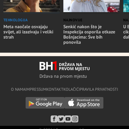
TEHNOLOGIJA
NAJNOVIJE
NA
Meta naočale osvajaju
Senkić nakon što je
U 
svijet, ali izazivaju i veliki
Inspekcija osporila otkaze
cik
strah
Bošnjacima: Sve bih
da
ponovila
Država na prvom mjestu
O NAMA
IMPRESSUM
KONTAKT
KOLAČIĆI
PRAVILA PRIVATNOSTI