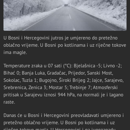
U Bosni i Hercegovini jutros je umjereno do pretežno
oblačno vrijeme. U Bosni po kotlinama i uz riječne tokove
ima magle.
Temperature zraka u 07 sati (°C): Bjelašnica -5; Livno -2;
Bihać 0; Banja Luka, Gradačac, Prijedor, Sanski Most,
Sokolac, Tuzla 1; Bugojno, Široki Brijeg 2; Jajce, Sarajevo,
Srebrenica, Zenica 3; Mostar 5; Trebinje 7; Atmosferski
pritisak u Sarajevu iznosi 944 hPa, na normali je i lagano
raste.
Danas će u Bosni i Hercegovini preovladavati umjereno i
pretežno oblačno vrijeme. U Bosni po kotlinama i uz
riječne tokove magla. U Hercegovini i na jugozapadu