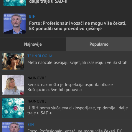
dalje traje u SAD-u
BIH
Forto: Profesionalni vozači ne mogu više čekati,
EK ponudili smo provodivo rješenje
Najnovije
Popularno
TEHNOLOGIJA
Meta naočale osvajaju svijet, ali izazivaju i veliki strah
NAJNOVIJE
Senkić nakon što je Inspekcija osporila otkaze
Bošnjacima: Sve bih ponovila
NAJNOVIJE
U BiH nema slučajeva ciklosporijaze, epidemija i dalje
traje u SAD-u
BIH
Forto: Profesionalni vozači ne mogu više čekati, EK