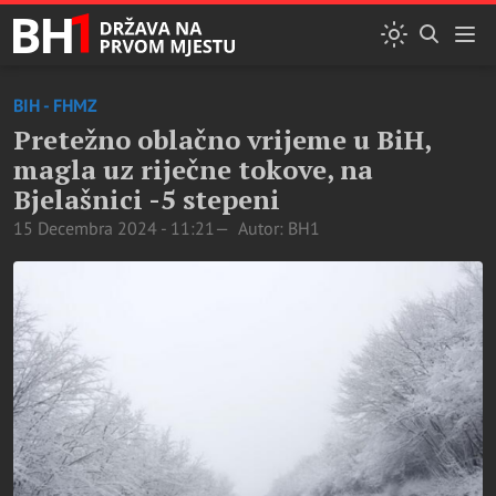
BIH - FHMZ
Pretežno oblačno vrijeme u BiH,
magla uz riječne tokove, na
Bjelašnici -5 stepeni
15 Decembra 2024 - 11:21
Autor: BH1