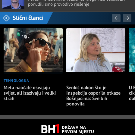
ponudili smo provodivo rješenje
Slični članci
TEHNOLOGIJA
NAJNOVIJE
NA
Meta naočale osvajaju
Senkić nakon što je
U 
svijet, ali izazivaju i veliki
Inspekcija osporila otkaze
cik
strah
Bošnjacima: Sve bih
da
ponovila