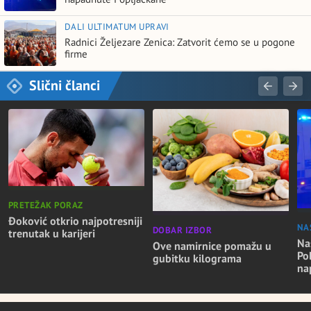
DALI ULTIMATUM UPRAVI
Radnici Željezare Zenica: Zatvorit ćemo se u pogone
firme
Slični članci
PRETEŽAK PORAZ
Đoković otkrio najpotresniji
NA
DOBAR IZBOR
trenutak u karijeri
Nas
Ove namirnice pomažu u
Po
gubitku kilograma
na