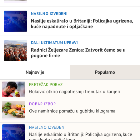
NASILNO IZVEDENI
Nasilje eskaliralo u Britaniji: Policajka ugrizena,
kuće napadnute i opljačkane
DALI ULTIMATUM UPRAVI
Radnici Željezare Zenica: Zatvorit ćemo se u
pogone firme
Najnovije
Popularno
PRETEŽAK PORAZ
Đoković otkrio najpotresniji trenutak u karijeri
DOBAR IZBOR
Ove namirnice pomažu u gubitku kilograma
NASILNO IZVEDENI
Nasilje eskaliralo u Britaniji: Policajka ugrizena, kuće
napadnute i opljačkane