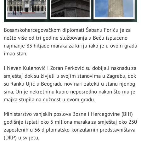
Bosanskohercegovačkom diplomati Šabanu Foriću je za
nešto više od tri godine službovanja u Beču isplaćeno
najmanje 83 hiljade maraka za kiriju iako je u ovom gradu
imao stan.
I Neven Kulenović i Zoran Perković su dobijali naknadu za
smještaj dok su živjeli u svojim stanovima u Zagrebu, dok
su Ranku Ujić u Beogradu novinari zatekli u stanu njenog
sina
.
On je nekretninu kupio neposredno nakon što mu je
majka stupila na dužnost u ovom gradu.
Ministarstvo vanjskih poslova Bosne i Hercegovine (BiH)
godišnje isplati oko 5 miliona maraka za smještaj oko 230
zaposlenih u 56 diplomatsko-konzularnih predstavništava
(DKP) u svijetu.