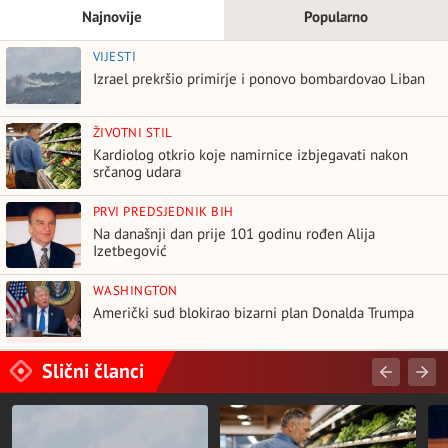
Najnovije
Popularno
VIJESTI
Izrael prekršio primirje i ponovo bombardovao Liban
ŽIVOTNI STIL
Kardiolog otkrio koje namirnice izbjegavati nakon
srčanog udara
PRVI PREDSJEDNIK BIH
Na današnji dan prije 101 godinu rođen Alija
Izetbegović
WASHINGTON
Američki sud blokirao bizarni plan Donalda Trumpa
Slični članci