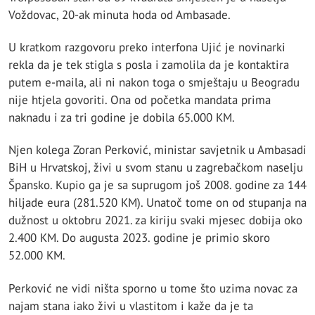
Voždovac, 20-ak minuta hoda od Ambasade.
U kratkom razgovoru preko interfona Ujić je novinarki
rekla da je tek stigla s posla i zamolila da je kontaktira
putem e-maila, ali ni nakon toga o smještaju u Beogradu
nije htjela govoriti. Ona od početka mandata prima
naknadu i za tri godine je dobila 65.000 KM.
Njen kolega Zoran Perković, ministar savjetnik u Ambasadi
BiH u Hrvatskoj, živi u svom stanu u zagrebačkom naselju
Špansko. Kupio ga je sa suprugom još 2008. godine za 144
hiljade eura (281.520 KM). Unatoč tome on od stupanja na
dužnost u oktobru 2021. za kiriju svaki mjesec dobija oko
2.400 KM. Do augusta 2023. godine je primio skoro
52.000 KM.
Perković ne vidi ništa sporno u tome što uzima novac za
najam stana iako živi u vlastitom i kaže da je ta