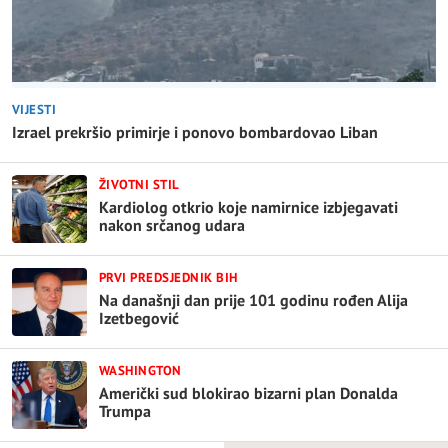
VIJESTI
Izrael prekršio primirje i ponovo bombardovao Liban
ŽIVOTNI STIL
Kardiolog otkrio koje namirnice izbjegavati
nakon srčanog udara
PRVI PREDSJEDNIK BIH
Na današnji dan prije 101 godinu rođen Alija
Izetbegović
WASHINGTON
Američki sud blokirao bizarni plan Donalda
Trumpa