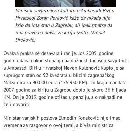
Ministar savjetnik za kulturu u Ambasadi BiH u
Hrvatskoj Zoran Perković kaže da nikada nije
krio da ima stan u Zagrebu, ali ipak smatra da
ima pravo na novac za kiriju (Foto: Dženat
Dreković)
Ovakva praksa se dešavala i ranije. Još 2005. godine,
godinu dana nakon stupanja na dužnost, tadašnji savjetnik
u Ambasadi BiH u Hrvatskoj Neven Kulenović kupio je sa
suprugom stan od 92 kvadrata u blizini zagrebačkog
Maksimira za 90.000 eura (175.950 KM). Do kraja mandata
2007. godine za kiriju u Zagrebu dobio je skoro 36 hiljada
KM. On je 2019. godine otišao u penziju, a o naknadi ne
želi govoriti.
Ministar vanjskih poslova Elmedin Konaković nije imao
vremena za razgovor o ovoj temi, a bivša ministrica