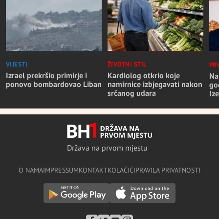
VIJESTI
ŽIVOTNI STIL
PR
Izrael prekršio primirje i
Kardiolog otkrio koje
Na
ponovo bombardovao Liban
namirnice izbjegavati nakon
go
srčanog udara
Iz
Država na prvom mjestu
O NAMA
IMPRESSUM
KONTAKT
KOLAČIĆI
PRAVILA PRIVATNOSTI