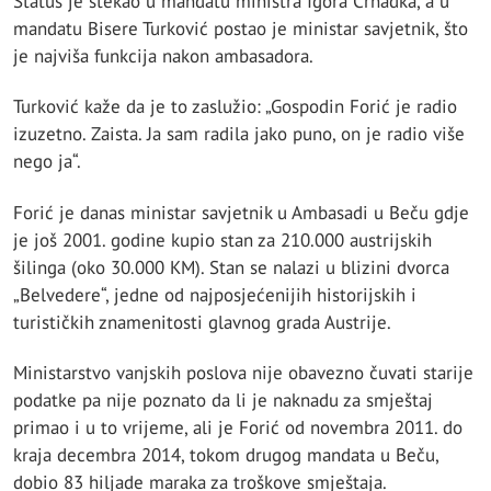
Status je stekao u mandatu ministra Igora Crnadka, a u
mandatu Bisere Turković postao je ministar savjetnik, što
je najviša funkcija nakon ambasadora.
Turković kaže da je to zaslužio: „Gospodin Forić je radio
izuzetno. Zaista. Ja sam radila jako puno, on je radio više
nego ja“.
Forić je danas ministar savjetnik u Ambasadi u Beču gdje
je još 2001. godine kupio stan za 210.000 austrijskih
šilinga (oko 30.000 KM). Stan se nalazi u blizini dvorca
„Belvedere“, jedne od najposjećenijih historijskih i
turističkih znamenitosti glavnog grada Austrije.
Ministarstvo vanjskih poslova nije obavezno čuvati starije
podatke pa nije poznato da li je naknadu za smještaj
primao i u to vrijeme, ali je Forić od novembra 2011. do
kraja decembra 2014, tokom drugog mandata u Beču,
dobio 83 hiljade maraka za troškove smještaja.