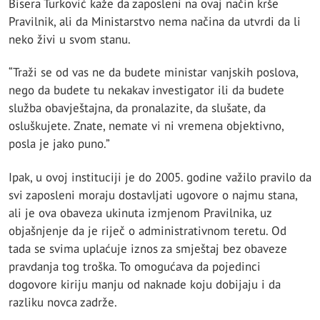
Bisera Turković kaže da zaposleni na ovaj način krše
Pravilnik, ali da Ministarstvo nema načina da utvrdi da li
neko živi u svom stanu.
“Traži se od vas ne da budete ministar vanjskih poslova,
nego da budete tu nekakav investigator ili da budete
služba obavještajna, da pronalazite, da slušate, da
osluškujete. Znate, nemate vi ni vremena objektivno,
posla je jako puno.”
Ipak, u ovoj instituciji je do 2005. godine važilo pravilo da
svi zaposleni moraju dostavljati ugovore o najmu stana,
ali je ova obaveza ukinuta izmjenom Pravilnika, uz
objašnjenje da je riječ o administrativnom teretu. Od
tada se svima uplaćuje iznos za smještaj bez obaveze
pravdanja tog troška. To omogućava da pojedinci
dogovore kiriju manju od naknade koju dobijaju i da
razliku novca zadrže.