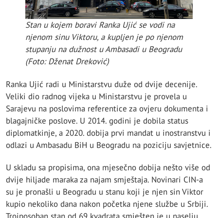
Stan u kojem boravi Ranka Ujić se vodi na
njenom sinu Viktoru, a kupljen je po njenom
stupanju na dužnost u Ambasadi u Beogradu
(Foto: Dženat Dreković)
Ranka Ujić radi u Ministarstvu duže od dvije decenije.
Veliki dio radnog vijeka u Ministarstvu je provela u
Sarajevu na poslovima referentice za ovjeru dokumenta i
blagajničke poslove. U 2014. godini je dobila status
diplomatkinje, a 2020. dobija prvi mandat u inostranstvu i
odlazi u Ambasadu BiH u Beogradu na poziciju savjetnice.
U skladu sa propisima, ona mjesečno dobija nešto više od
dvije hiljade maraka za najam smještaja. Novinari CIN-a
su je pronašli u Beogradu u stanu koji je njen sin Viktor
kupio nekoliko dana nakon početka njene službe u Srbiji.
Troiposoban stan od 69 kvadrata smješten je u naselju