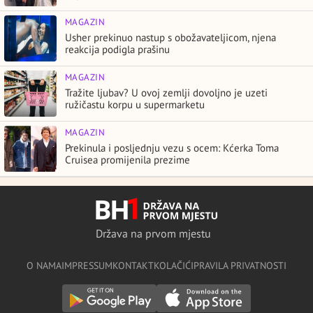
MAGAZIN
Usher prekinuo nastup s obožavateljicom, njena
reakcija podigla prašinu
MAGAZIN
Tražite ljubav? U ovoj zemlji dovoljno je uzeti
ružičastu korpu u supermarketu
MAGAZIN
Prekinula i posljednju vezu s ocem: Kćerka Toma
Cruisea promijenila prezime
Država na prvom mjestu
O NAMA
IMPRESSUM
KONTAKT
KOLAČIĆI
PRAVILA PRIVATNOSTI