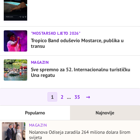
"MOSTARSKO LJETO 2026"
Tropico Band oduševio Mostarce, publika u
transu
MAGAZIN
Sve spremno za 52. Internacionalnu turističku
Una regatu
Posts
1
2
…
35
→
pagination
Popularno
Najnovije
MAGAZIN
Nolanova Odiseja zaradila 264 miliona dolara širom
svijeta