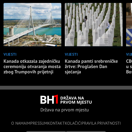
VIJESTI
VIJESTI
VIJ
Kanada otkazala zajedničku
Kanada pamti srebreničke
CB
ceremoniju otvaranja mosta
žrtve: Proglašen Dan
u 
zbog Trumpovih prijetnji
sjećanja
Bo
Država na prvom mjestu
O NAMA
IMPRESSUM
KONTAKT
KOLAČIĆI
PRAVILA PRIVATNOSTI