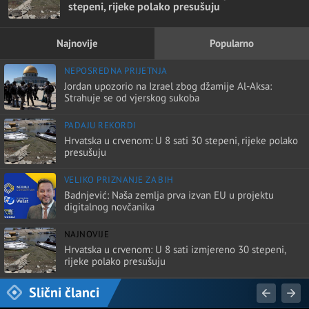
stepeni, rijeke polako presušuju
Najnovije
Popularno
NEPOSREDNA PRIJETNJA
Jordan upozorio na Izrael zbog džamije Al-Aksa:
Strahuje se od vjerskog sukoba
PADAJU REKORDI
Hrvatska u crvenom: U 8 sati 30 stepeni, rijeke polako
presušuju
VELIKO PRIZNANJE ZA BIH
Badnjević: Naša zemlja prva izvan EU u projektu
digitalnog novčanika
NAJNOVIJE
Hrvatska u crvenom: U 8 sati izmjereno 30 stepeni,
rijeke polako presušuju
Slični članci