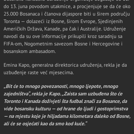
do 13. juna povodom utakmice, a procjenjuje se da će oko
25.000 Bosanaca i članova dijaspore biti u širem području
Toronta — dolazeći iz Bosne, širom Evrope, Sjedinjenih
Američkih Država, Kanade, pa čak i Australije. Udruženje
navodi da su ove informacije prikupili kroz saradnju sa
FIFA-om, Nogometnim savezom Bosne i Hercegovine i
bosanskom ambasadom.
Emina Kapo, generalna direktorica udruženja, rekla je da
uzbuđenje raste već mjesecima.
„Bit će to mnogo povezanosti, mnogo ljepote, mnogo
zajedništva“, rekla je Kapo. „Zaista sam uzbuđena što će
Toronto i Kanada doživjeti šta fudbal znači za Bosance, da
vide bosansku kulturu — od hrane do ljudi i gostoprimstva
— na mjestu koje je hiljadama kilometara daleko od Bosne,
ali će se osjećati kao da smo kod kuće.“