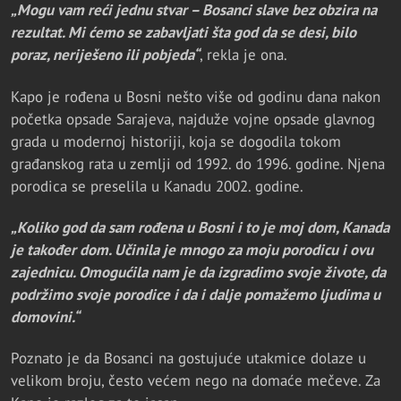
„Mogu vam reći jednu stvar – Bosanci slave bez obzira na
rezultat. Mi ćemo se zabavljati šta god da se desi, bilo
poraz, neriješeno ili pobjeda“
, rekla je ona.
Kapo je rođena u Bosni nešto više od godinu dana nakon
početka opsade Sarajeva, najduže vojne opsade glavnog
grada u modernoj historiji, koja se dogodila tokom
građanskog rata u zemlji od 1992. do 1996. godine. Njena
porodica se preselila u Kanadu 2002. godine.
„Koliko god da sam rođena u Bosni i to je moj dom, Kanada
je također dom. Učinila je mnogo za moju porodicu i ovu
zajednicu. Omogućila nam je da izgradimo svoje živote, da
podržimo svoje porodice i da i dalje pomažemo ljudima u
domovini.“
Poznato je da Bosanci na gostujuće utakmice dolaze u
velikom broju, često većem nego na domaće mečeve. Za