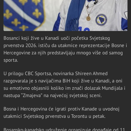
Bosanci koji žive u Kanadi uoči početka Svjetskog
prvenstva 2026. ističu da utakmice reprezentacije Bosne i
Hercegovine za njih predstavljaju mnogo više od samog
sporta.
U prilogu CBC Sportsa, novinarka Shireen Ahmed
razgovarala je s navijačima BiH koji žive u Kanadi, a oni
su emotivno objasnili koliko im znači dolazak Mundijala i
nastupa “Zmajeva” na najvećoj svjetskoj sceni.
Bosna i Hercegovina će igrati protiv Kanade u uvodnoj
utakmici Svjetskog prvenstva u Torontu u petak.
Bosansko-kanadsko udruženje organizuje događaje od 11.