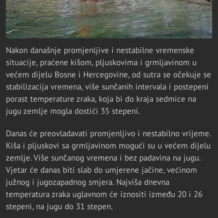
Nakon današnje promjenljive i nestabilne vremenske
situacije, praćene kišom, pljuskovima i grmljavinom u
većem dijelu Bosne i Hercegovine, od sutra se očekuje se
stabilizacija vremena, više sunčanih intervala i postepeni
porast temperature zraka, koja bi do kraja sedmice na
jugu zemlje mogla dostići 35 stepeni.
Danas će preovladavati promjenljivo i nestabilno vrijeme.
Kiša i pljuskovi sa grmljavinom mogući su u većem dijelu
zemlje. Više sunčanog vremena i bez padavina na jugu.
Vjetar će danas biti slab do umjerene jačine, većinom
južnog i jugozapadnog smjera. Najviša dnevna
temperatura zraka uglavnom će iznositi između 20 i 26
stepeni, na jugu do 31 stepen.