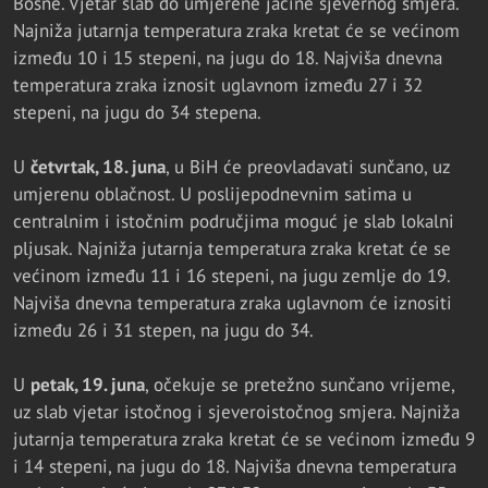
Bosne. Vjetar slab do umjerene jačine sjevernog smjera.
Najniža jutarnja temperatura zraka kretat će se većinom
između 10 i 15 stepeni, na jugu do 18. Najviša dnevna
temperatura zraka iznosit uglavnom između 27 i 32
stepeni, na jugu do 34 stepena.
U
četvrtak, 18. juna
, u BiH će preovladavati sunčano, uz
umjerenu oblačnost. U poslijepodnevnim satima u
centralnim i istočnim područjima moguć je slab lokalni
pljusak. Najniža jutarnja temperatura zraka kretat će se
većinom između 11 i 16 stepeni, na jugu zemlje do 19.
Najviša dnevna temperatura zraka uglavnom će iznositi
između 26 i 31 stepen, na jugu do 34.
U
petak, 19. juna
, očekuje se pretežno sunčano vrijeme,
uz slab vjetar istočnog i sjeveroistočnog smjera. Najniža
jutarnja temperatura zraka kretat će se većinom između 9
i 14 stepeni, na jugu do 18. Najviša dnevna temperatura