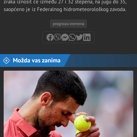
zraka iznosit će između 27 i 32 stepena, na jugu do 35,
saopćeno je iz Federalnog hidrometeorološkog zavoda.
prognoza vremena
Možda vas zanima