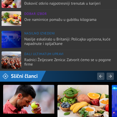
Đoković otkrio najpotresniji trenutak u karijeri
DOBAR IZBOR
Ove namirnice pomažu u gubitku kilograma
NASILNO IZVEDENI
Nasilje eskaliralo u Britaniji: Policajka ugrizena, kuće
napadnute i opljačkane
DALI ULTIMATUM UPRAVI
Radnici Željezare Zenica: Zatvorit ćemo se u pogone
firme
Slični članci