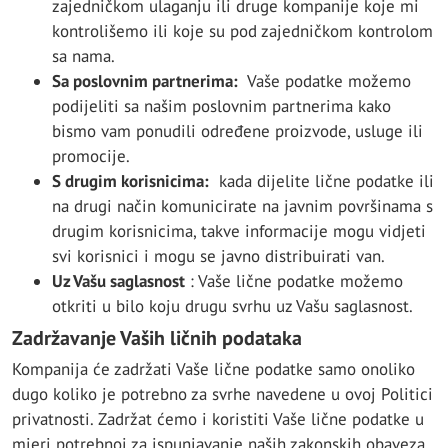
zajedničkom ulaganju ili druge kompanije koje mi
kontrolišemo ili koje su pod zajedničkom kontrolom
sa nama.
Sa poslovnim partnerima:
Vaše podatke možemo
podijeliti sa našim poslovnim partnerima kako
bismo vam ponudili određene proizvode, usluge ili
promocije.
S drugim korisnicima:
kada dijelite lične podatke ili
na drugi način komunicirate na javnim površinama s
drugim korisnicima, takve informacije mogu vidjeti
svi korisnici i mogu se javno distribuirati van.
Uz Vašu saglasnost
: Vaše lične podatke možemo
otkriti u bilo koju drugu svrhu uz Vašu saglasnost.
Zadržavanje Vaših ličnih podataka
Kompanija će zadržati Vaše lične podatke samo onoliko
dugo koliko je potrebno za svrhe navedene u ovoj Politici
privatnosti. Zadržat ćemo i koristiti Vaše lične podatke u
mjeri potrebnoj za ispunjavanje naših zakonskih obaveza