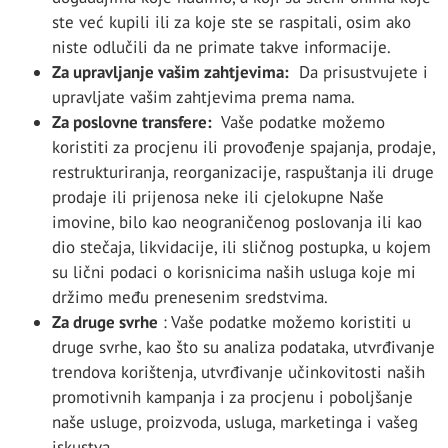
ste već kupili ili za koje ste se raspitali, osim ako
niste odlučili da ne primate takve informacije.
Za upravljanje vašim zahtjevima:
Da prisustvujete i
upravljate vašim zahtjevima prema nama.
Za poslovne transfere:
Vaše podatke možemo
koristiti za procjenu ili provođenje spajanja, prodaje,
restrukturiranja, reorganizacije, raspuštanja ili druge
prodaje ili prijenosa neke ili cjelokupne Naše
imovine, bilo kao neograničenog poslovanja ili kao
dio stečaja, likvidacije, ili sličnog postupka, u kojem
su lični podaci o korisnicima naših usluga koje mi
držimo među prenesenim sredstvima.
Za druge svrhe
: Vaše podatke možemo koristiti u
druge svrhe, kao što su analiza podataka, utvrđivanje
trendova korištenja, utvrđivanje učinkovitosti naših
promotivnih kampanja i za procjenu i poboljšanje
naše usluge, proizvoda, usluga, marketinga i vašeg
iskustva.