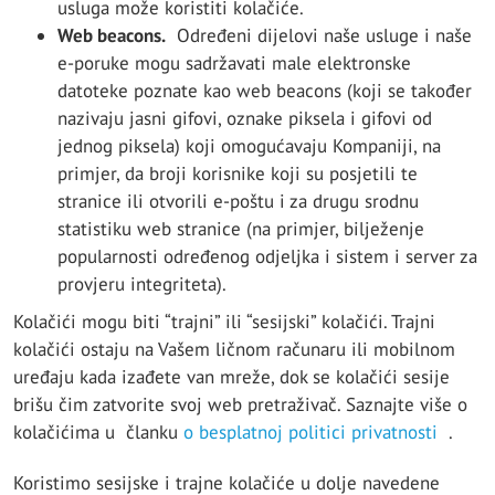
usluga može koristiti kolačiće.
Web beacons.
Određeni dijelovi naše usluge i naše
e-poruke mogu sadržavati male elektronske
datoteke poznate kao web beacons (koji se također
nazivaju jasni gifovi, oznake piksela i gifovi od
jednog piksela) koji omogućavaju Kompaniji, na
primjer, da broji korisnike koji su posjetili te
stranice ili otvorili e-poštu i za drugu srodnu
statistiku web stranice (na primjer, bilježenje
popularnosti određenog odjeljka i sistem i server za
provjeru integriteta).
Kolačići mogu biti “trajni” ili “sesijski” kolačići. Trajni
kolačići ostaju na Vašem ličnom računaru ili mobilnom
uređaju kada izađete van mreže, dok se kolačići sesije
brišu čim zatvorite svoj web pretraživač. Saznajte više o
kolačićima u članku
o besplatnoj politici privatnosti
.
Koristimo sesijske i trajne kolačiće u dolje navedene