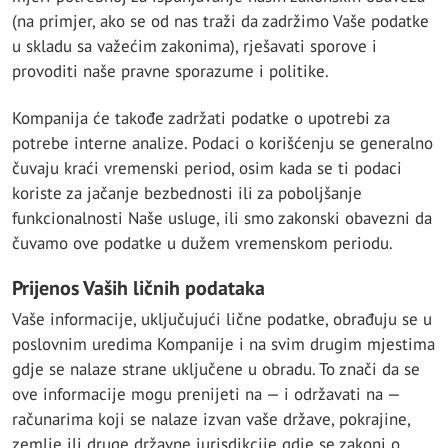
(na primjer, ako se od nas traži da zadržimo Vaše podatke
u skladu sa važećim zakonima), rješavati sporove i
provoditi naše pravne sporazume i politike.
Kompanija će takođe zadržati podatke o upotrebi za
potrebe interne analize. Podaci o korišćenju se generalno
čuvaju kraći vremenski period, osim kada se ti podaci
koriste za jačanje bezbednosti ili za poboljšanje
funkcionalnosti Naše usluge, ili smo zakonski obavezni da
čuvamo ove podatke u dužem vremenskom periodu.
Prijenos Vaših ličnih podataka
Vaše informacije, uključujući lične podatke, obrađuju se u
poslovnim uredima Kompanije i na svim drugim mjestima
gdje se nalaze strane uključene u obradu. To znači da se
ove informacije mogu prenijeti na — i održavati na —
računarima koji se nalaze izvan vaše države, pokrajine,
zemlje ili druge državne jurisdikcije gdje se zakoni o