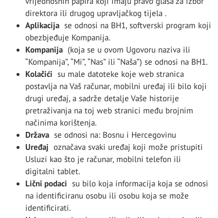
vrijednosnih papira koji imaju pravo glasa za izbor
direktora ili drugog upravljačkog tijela .
Aplikacija
se odnosi na BH1, softverski program koji
obezbjeđuje Kompanija.
Kompanija
(koja se u ovom Ugovoru naziva ili
“Kompanija”, “Mi”, “Nas” ili “Naša”) se odnosi na BH1.
Kolačići
su male datoteke koje web stranica
postavlja na Vaš računar, mobilni uređaj ili bilo koji
drugi uređaj, a sadrže detalje Vaše historije
pretraživanja na toj web stranici među brojnim
načinima korištenja.
Država
se odnosi na: Bosnu i Hercegovinu
Uređaj
označava svaki uređaj koji može pristupiti
Usluzi kao što je računar, mobilni telefon ili
digitalni tablet.
Lični podaci
su bilo koja informacija koja se odnosi
na identificiranu osobu ili osobu koja se može
identificirati.