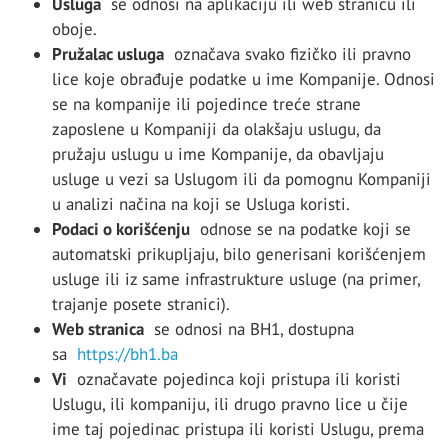
Usluga
se odnosi na aplikaciju ili web stranicu ili
oboje.
Pružalac usluga
označava svako fizičko ili pravno
lice koje obrađuje podatke u ime Kompanije. Odnosi
se na kompanije ili pojedince treće strane
zaposlene u Kompaniji da olakšaju uslugu, da
pružaju uslugu u ime Kompanije, da obavljaju
usluge u vezi sa Uslugom ili da pomognu Kompaniji
u analizi načina na koji se Usluga koristi.
Podaci o korišćenju
odnose se na podatke koji se
automatski prikupljaju, bilo generisani korišćenjem
usluge ili iz same infrastrukture usluge (na primer,
trajanje posete stranici).
Web stranica
se odnosi na BH1, dostupna
sa
https://bh1.ba
Vi
označavate pojedinca koji pristupa ili koristi
Uslugu, ili kompaniju, ili drugo pravno lice u čije
ime taj pojedinac pristupa ili koristi Uslugu, prema