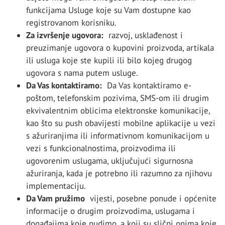
funkcijama Usluge koje su Vam dostupne kao
registrovanom korisniku.
Za izvršenje ugovora:
razvoj, usklađenost i
preuzimanje ugovora o kupovini proizvoda, artikala
ili usluga koje ste kupili ili bilo kojeg drugog
ugovora s nama putem usluge.
Da Vas kontaktiramo:
Da Vas kontaktiramo e-
poštom, telefonskim pozivima, SMS-om ili drugim
ekvivalentnim oblicima elektronske komunikacije,
kao što su push obavijesti mobilne aplikacije u vezi
s ažuriranjima ili informativnom komunikacijom u
vezi s funkcionalnostima, proizvodima ili
ugovorenim uslugama, uključujući sigurnosna
ažuriranja, kada je potrebno ili razumno za njihovu
implementaciju.
Da Vam pružimo
vijesti, posebne ponude i općenite
informacije o drugim proizvodima, uslugama i
događajima koje nudimo, a koji su slični onima koje