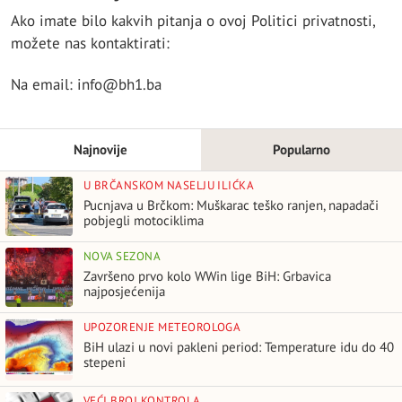
Ako imate bilo kakvih pitanja o ovoj Politici privatnosti,
možete nas kontaktirati:
Na email: info@bh1.ba
Najnovije
Popularno
U BRČANSKOM NASELJU ILIĆKA
Pucnjava u Brčkom: Muškarac teško ranjen, napadači
pobjegli motociklima
NOVA SEZONA
Završeno prvo kolo WWin lige BiH: Grbavica
najposjećenija
UPOZORENJE METEOROLOGA
BiH ulazi u novi pakleni period: Temperature idu do 40
stepeni
VEĆI BROJ KONTROLA