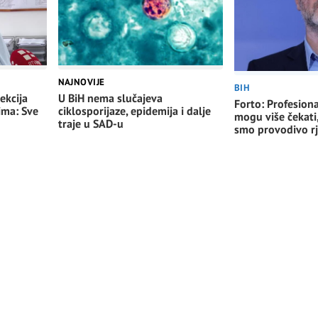
NAJNOVIJE
BIH
ekcija
U BiH nema slučajeva
Forto: Profesiona
ima: Sve
ciklosporijaze, epidemija i dalje
mogu više čekati
traje u SAD-u
smo provodivo rj