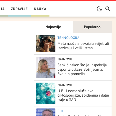
IJA
ZDRAVLJE
NAUKA
Najnovije
Popularno
TEHNOLOGIJA
Meta naočale osvajaju svijet, ali
izazivaju i veliki strah
NAJNOVIJE
Senkić nakon što je Inspekcija
osporila otkaze Bošnjacima:
Sve bih ponovila
NAJNOVIJE
U BiH nema slučajeva
ciklosporijaze, epidemija i dalje
traje u SAD-u
BIH