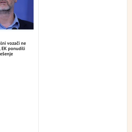
lni vozači ne
, EK ponudili
ešenje