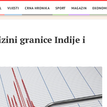
L
VIJESTI
CRNA HRONIKA
SPORT
MAGAZIN
EKONOM
zini granice Indije i