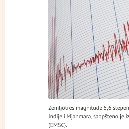
Zemljotres magnitude 5,6 stepeni
Indije i Mjanmara, saopšteno je
(EMSC).