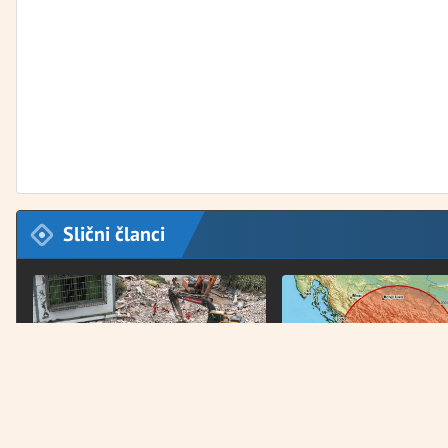
Slični članci
SRUŠENO JE 13 ZGRADA I
ZATRESLO SE TLO IZMEĐU 