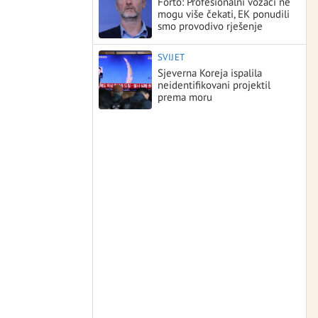
Forto: Profesionalni vozači ne
mogu više čekati, EK ponudili
smo provodivo rješenje
SVIJET
Sjeverna Koreja ispalila
neidentifikovani projektil
prema moru