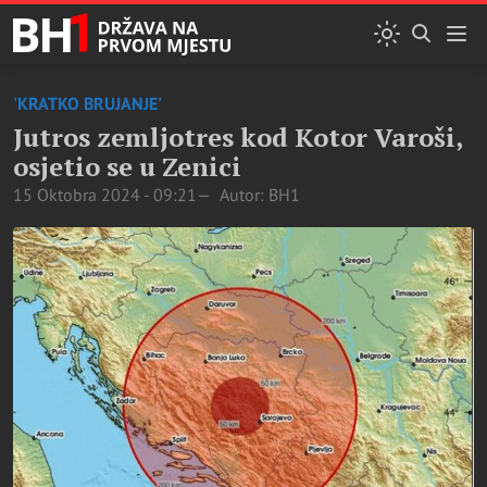
'KRATKO BRUJANJE'
Jutros zemljotres kod Kotor Varoši,
osjetio se u Zenici
15 Oktobra 2024 - 09:21
Autor: BH1