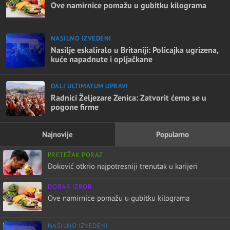
Ove namirnice pomažu u gubitku kilograma
NASILNO IZVEDENI
Nasilje eskaliralo u Britaniji: Policajka ugrizena,
kuće napadnute i opljačkane
DALI ULTIMATUM UPRAVI
Radnici Željezare Zenica: Zatvorit ćemo se u
pogone firme
Najnovije
Popularno
PRETEŽAK PORAZ
Đoković otkrio najpotresniji trenutak u karijeri
DOBAR IZBOR
Ove namirnice pomažu u gubitku kilograma
NASILNO IZVEDENI