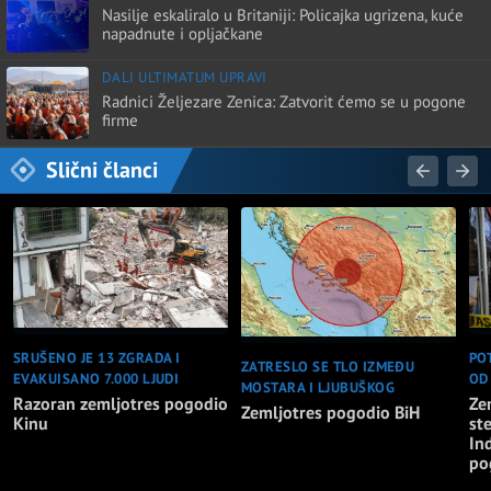
Nasilje eskaliralo u Britaniji: Policajka ugrizena, kuće
napadnute i opljačkane
DALI ULTIMATUM UPRAVI
Radnici Željezare Zenica: Zatvorit ćemo se u pogone
firme
Slični članci
SRUŠENO JE 13 ZGRADA I
PO
ZATRESLO SE TLO IZMEĐU
EVAKUISANO 7.000 LJUDI
OD
MOSTARA I LJUBUŠKOG
Razoran zemljotres pogodio
Ze
Zemljotres pogodio BiH
Kinu
st
In
po