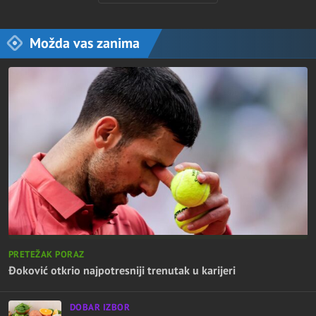
Možda vas zanima
PRETEŽAK PORAZ
Đoković otkrio najpotresniji trenutak u karijeri
DOBAR IZBOR