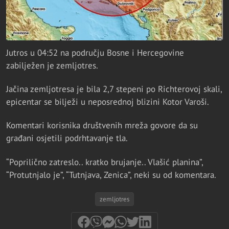
Jutros u 04:52 na području Bosne i Hercegovine
zabilježen je zemljotres.
Jačina zemljotresa je bila 2,7 stepeni po Richterovoj skali,
epicentar se bilježi u neposrednoj blizini Kotor Varoši.
Komentari korisnika društvenih mreža govore da su
građani osjetili podrhtavanje tla.
“Poprilično zatreslo.. kratko brujanje.. Vlašić planina”,
“Protutnjalo je”, “Tutnjava, Zenica”, neki su od komentara.
zemljotres