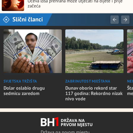
Očeva loša prehrana može utjecati na dijete i prije
začeća
Slični članci
SVJETSKA TRŽIŠTA
ZABRINUTOST MJEŠTANA
NE
Dolar oslabio drugu
Dunav oborio rekord star
Št
sedmicu zaredom
117 godina: Rekordno nizak
me
nivo vode
Država na prvom mjestu