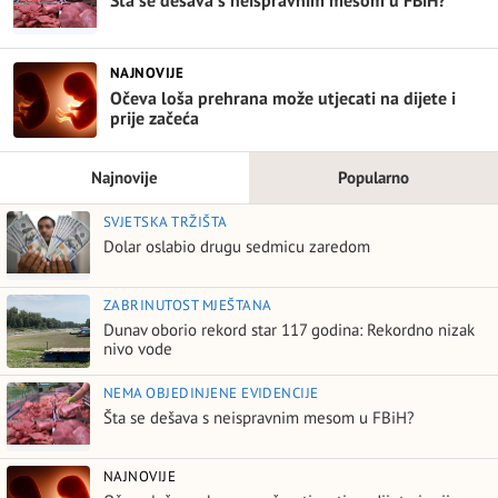
Šta se dešava s neispravnim mesom u FBiH?
NAJNOVIJE
Očeva loša prehrana može utjecati na dijete i
prije začeća
Najnovije
Popularno
SVJETSKA TRŽIŠTA
Dolar oslabio drugu sedmicu zaredom
ZABRINUTOST MJEŠTANA
Dunav oborio rekord star 117 godina: Rekordno nizak
nivo vode
NEMA OBJEDINJENE EVIDENCIJE
Šta se dešava s neispravnim mesom u FBiH?
NAJNOVIJE