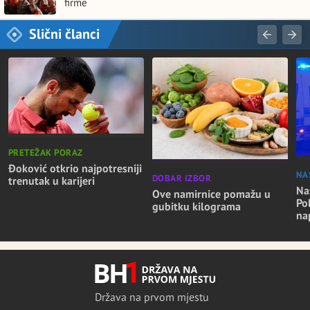
firme
Slični članci
PRETEŽAK PORAZ
Đoković otkrio najpotresniji
NA
DOBAR IZBOR
trenutak u karijeri
Nas
Ove namirnice pomažu u
Po
gubitku kilograma
na
Država na prvom mjestu