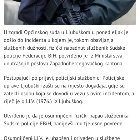
U zgradi Općinskog suda u Ljubuškom u ponedjeljak je
došlo do incidenta u kojem je, tokom obavljanja
službenih dužnosti, fizički napadnut službenik Sudske
policije Federacije BiH, potvrđeno je iz Ministarstva
unutrašnjih poslova Zapadnohercegovačkog kantona.
Postupajući po prijavi, policijski službenici Policijske
uprave Ljubuški izašli su na mjesto događaja, gdje su
zatekli osobu koja se dovodi u vezu s ovim incidentom, a
riječ je o LJ.V. (1976.) iz Ljubuškog.
Utvrđeno je da je osumnjičeni fizički napao službenika
Sudske policije FBiH, nanijevši mu tjelesne povrede.
Osumnjičeni LJ.V. je uhapšen i priveden u službene