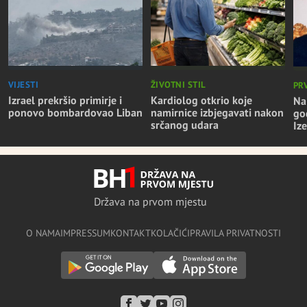
VIJESTI
ŽIVOTNI STIL
PR
Izrael prekršio primirje i
Kardiolog otkrio koje
Na
ponovo bombardovao Liban
namirnice izbjegavati nakon
go
srčanog udara
Iz
Država na prvom mjestu
O NAMA
IMPRESSUM
KONTAKT
KOLAČIĆI
PRAVILA PRIVATNOSTI