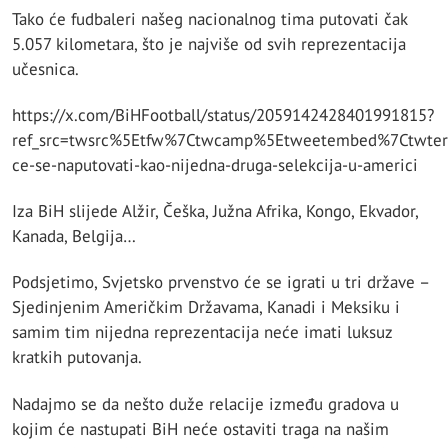
Tako će fudbaleri našeg nacionalnog tima putovati čak
5.057 kilometara, što je najviše od svih reprezentacija
učesnica.
https://x.com/BiHFootball/status/2059142428401991815?
ref_src=twsrc%5Etfw%7Ctwcamp%5Etweetembed%7Ctwter
ce-se-naputovati-kao-nijedna-druga-selekcija-u-americi
Iza BiH slijede Alžir, Češka, Južna Afrika, Kongo, Ekvador,
Kanada, Belgija…
Podsjetimo, Svjetsko prvenstvo će se igrati u tri države –
Sjedinjenim Američkim Državama, Kanadi i Meksiku i
samim tim nijedna reprezentacija neće imati luksuz
kratkih putovanja.
Nadajmo se da nešto duže relacije između gradova u
kojim će nastupati BiH neće ostaviti traga na našim