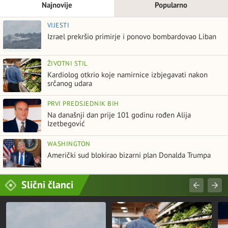
Najnovije
Popularno
VIJESTI
Izrael prekršio primirje i ponovo bombardovao Liban
ŽIVOTNI STIL
Kardiolog otkrio koje namirnice izbjegavati nakon
srčanog udara
PRVI PREDSJEDNIK BIH
Na današnji dan prije 101 godinu rođen Alija
Izetbegović
WASHINGTON
Američki sud blokirao bizarni plan Donalda Trumpa
Slični članci