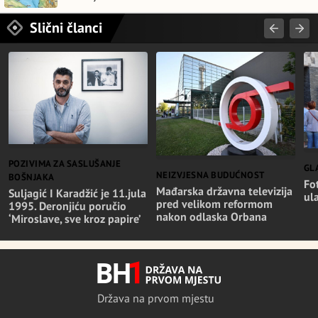
Slični članci
POZIVIMA ZA SASLUŠANJE
GL
NEIZVJESNA BUDUĆNOST
BOŠNJAKA
Fo
Mađarska državna televizija
Suljagić I Karadžić je 11.jula
ul
pred velikom reformom
1995. Deronjiću poručio
nakon odlaska Orbana
‘Miroslave, sve kroz papire’
Država na prvom mjestu