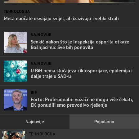
TEHNOLOGIJA
Meta naočale osvajaju svijet, ali izazivaju i veliki strah
NAJNOVIJE
Senkić nakon što je Inspekcija osporila otkaze
Bošnjacima: Sve bih ponovila
NAJNOVIJE
U BiH nema slučajeva ciklosporijaze, epidemija i
dalje traje u SAD-u
BIH
Forto: Profesionalni vozači ne mogu više čekati,
EK ponudili smo provodivo rješenje
Najnovije
Popularno
TEHNOLOGIJA