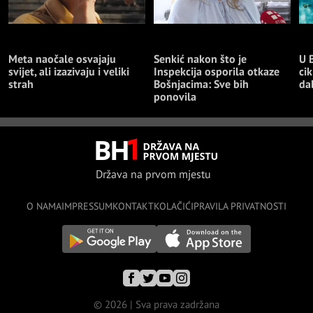
TEHNOLOGIJA
NAJNOVIJE
NA
Meta naočale osvajaju
Senkić nakon što je
U 
svijet, ali izazivaju i veliki
Inspekcija osporila otkaze
cik
strah
Bošnjacima: Sve bih
da
ponovila
Država na prvom mjestu
O NAMA
IMPRESSUM
KONTAKT
KOLAČIĆI
PRAVILA PRIVATNOSTI
© 2026 | Sva prava zadržana