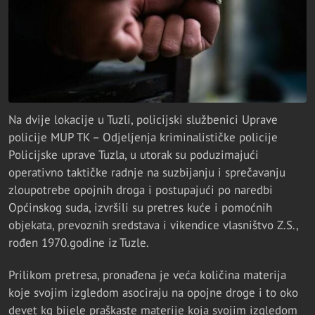
Na dvije lokacije u Tuzli, policijski službenici Uprave
policije MUP TK – Odjeljenja kriminalističke policije
Policijske uprave Tuzla, u utorak su poduzimajući
operativno taktičke radnje na suzbijanju i sprečavanju
zloupotrebe opojnih droga i postupajući po naredbi
Općinskog suda, izvršili su pretres kuće i pomoćnih
objekata, prevoznih sredstava i vikendice vlasništvo Z.S.,
rođen 1970.godine iz Tuzle.
Prilikom pretresa, pronađena je veća količina materija
koje svojim izgledom asociraju na opojne droge i to oko
devet kg bijele praškaste materije koja svojim izgledom