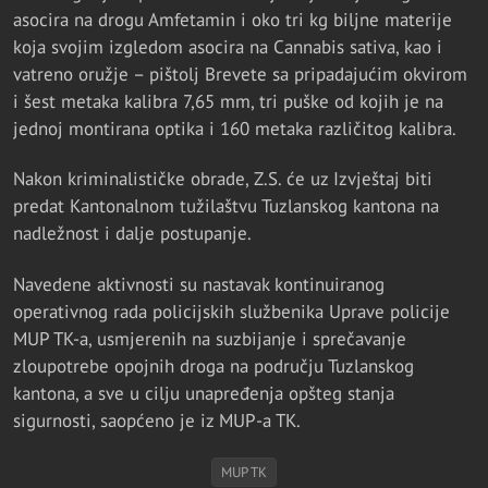
asocira na drogu Amfetamin i oko tri kg biljne materije
koja svojim izgledom asocira na Cannabis sativa, kao i
vatreno oružje – pištolj Brevete sa pripadajućim okvirom
i šest metaka kalibra 7,65 mm, tri puške od kojih je na
jednoj montirana optika i 160 metaka različitog kalibra.
Nakon kriminalističke obrade, Z.S. će uz Izvještaj biti
predat Kantonalnom tužilaštvu Tuzlanskog kantona na
nadležnost i dalje postupanje.
Navedene aktivnosti su nastavak kontinuiranog
operativnog rada policijskih službenika Uprave policije
MUP TK-a, usmjerenih na suzbijanje i sprečavanje
zloupotrebe opojnih droga na području Tuzlanskog
kantona, a sve u cilju unapređenja opšteg stanja
sigurnosti, saopćeno je iz MUP-a TK.
MUP TK