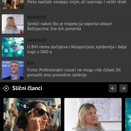
Meta naočale osvajaju svijet, ali izazivaju i veliki strah
NAJNOVIJE
Senkić nakon što je Inspekcija osporila otkaze
Bošnjacima: Sve bih ponovila
NAJNOVIJE
U BiH nema slučajeva ciklosporijaze, epidemija i dalje
traje u SAD-u
BIH
Forto: Profesionalni vozači ne mogu više čekati, EK
ponudili smo provodivo rješenje
Slični članci