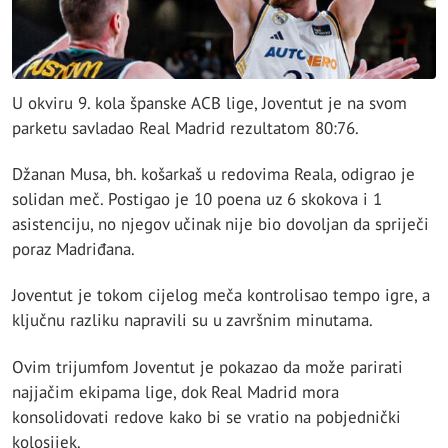
U okviru 9. kola španske ACB lige, Joventut je na svom
parketu savladao Real Madrid rezultatom 80:76.
Džanan Musa, bh. košarkaš u redovima Reala, odigrao je
solidan meč. Postigao je 10 poena uz 6 skokova i 1
asistenciju, no njegov učinak nije bio dovoljan da spriječi
poraz Madriđana.
Joventut je tokom cijelog meča kontrolisao tempo igre, a
ključnu razliku napravili su u završnim minutama.
Ovim trijumfom Joventut je pokazao da može parirati
najjačim ekipama lige, dok Real Madrid mora
konsolidovati redove kako bi se vratio na pobjednički
kolosijek.