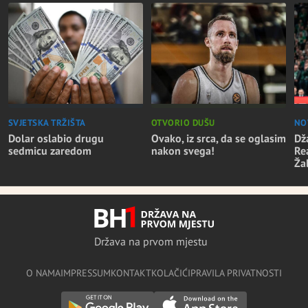
SVJETSKA TRŽIŠTA
OTVORIO DUŠU
NO
Dolar oslabio drugu
Ovako, iz srca, da se oglasim
Dž
sedmicu zaredom
nakon svega!
Re
Ža
Država na prvom mjestu
O NAMA
IMPRESSUM
KONTAKT
KOLAČIĆI
PRAVILA PRIVATNOSTI