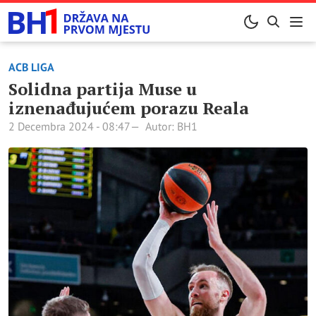
ACB LIGA
Solidna partija Muse u
iznenađujućem porazu Reala
2 Decembra 2024 - 08:47
Autor: BH1