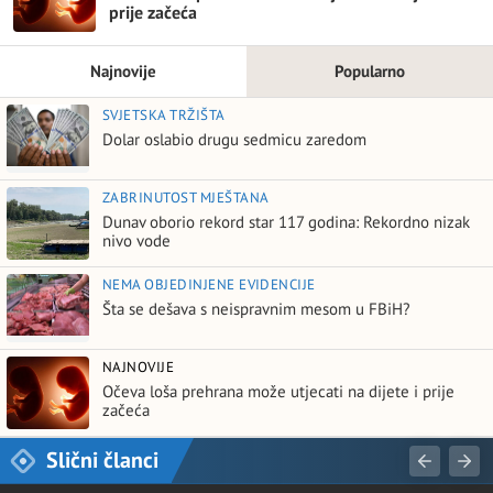
prije začeća
Najnovije
Popularno
SVJETSKA TRŽIŠTA
Dolar oslabio drugu sedmicu zaredom
ZABRINUTOST MJEŠTANA
Dunav oborio rekord star 117 godina: Rekordno nizak
nivo vode
NEMA OBJEDINJENE EVIDENCIJE
Šta se dešava s neispravnim mesom u FBiH?
NAJNOVIJE
Očeva loša prehrana može utjecati na dijete i prije
začeća
Slični članci