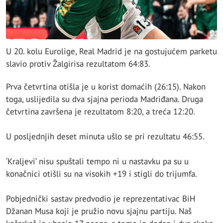
U 20. kolu Eurolige, Real Madrid je na gostujućem parketu
slavio protiv Žalgirisa rezultatom 64:83.
Prva četvrtina otišla je u korist domaćih (26:15). Nakon
toga, uslijedila su dva sjajna perioda Madriđana. Druga
četvrtina završena je rezultatom 8:20, a treća 12:20.
U posljednjih deset minuta ušlo se pri rezultatu 46:55.
‘Kraljevi’ nisu spuštali tempo ni u nastavku pa su u
konačnici otišli su na visokih +19 i stigli do trijumfa.
Pobjednički sastav predvodio je reprezentativac BiH
Džanan Musa koji je pružio novu sjajnu partiju. Naš