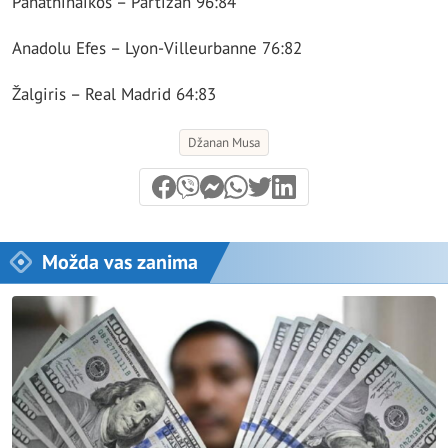
Panathinaikos – Partizan 96:84
Anadolu Efes – Lyon-Villeurbanne 76:82
Žalgiris – Real Madrid 64:83
Džanan Musa
Možda vas zanima