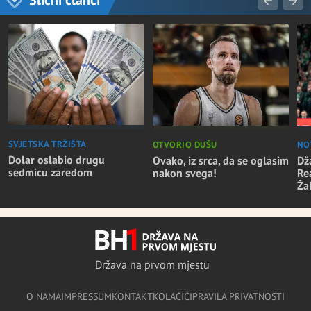
SVJETSKA TRŽIŠTA
OTVORIO DUŠU
NO
Dolar oslabio drugu
Ovako, iz srca, da se oglasim
Dž
sedmicu zaredom
nakon svega!
Re
Ža
Država na prvom mjestu
O NAMA
IMPRESSUM
KONTAKT
KOLAČIĆI
PRAVILA PRIVATNOSTI