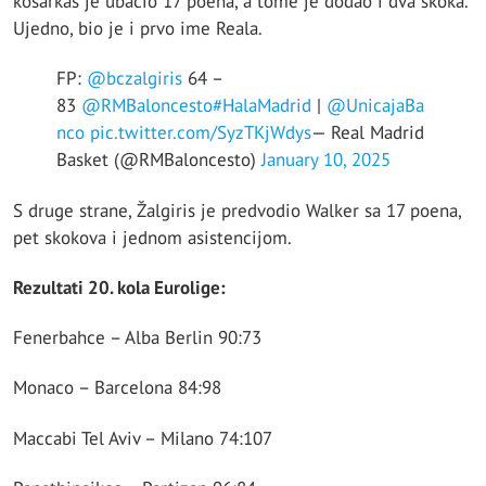
košarkaš je ubacio 17 poena, a tome je dodao i dva skoka.
Ujedno, bio je i prvo ime Reala.
FP:
@bczalgiris
64 –
83
@RMBaloncesto
#HalaMadrid
|
@UnicajaBa
nco
pic.twitter.com/SyzTKjWdys
— Real Madrid
Basket (@RMBaloncesto)
January 10, 2025
S druge strane, Žalgiris je predvodio Walker sa 17 poena,
pet skokova i jednom asistencijom.
Rezultati 20. kola Eurolige:
Fenerbahce – Alba Berlin 90:73
Monaco – Barcelona 84:98
Maccabi Tel Aviv – Milano 74:107