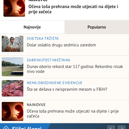
Očeva loša prehrana može utjecati na dijete i
prije začeća
Najnovije
Popularno
SVJETSKA TRŽIŠTA
Dolar oslabio drugu sedmicu zaredom
ZABRINUTOST MJEŠTANA
Dunav oborio rekord star 117 godina: Rekordno nizak
nivo vode
NEMA OBJEDINJENE EVIDENCIJE
Šta se dešava s neispravnim mesom u FBiH?
NAJNOVIJE
Očeva loša prehrana može utjecati na dijete i prije
začeća
Slični članci