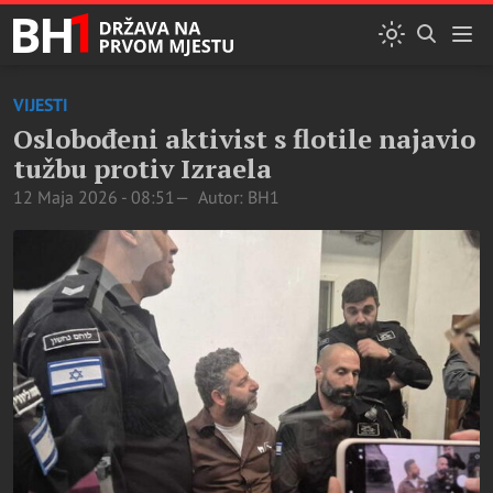
VIJESTI
Oslobođeni aktivist s flotile najavio
tužbu protiv Izraela
12 Maja 2026 - 08:51
Autor: BH1