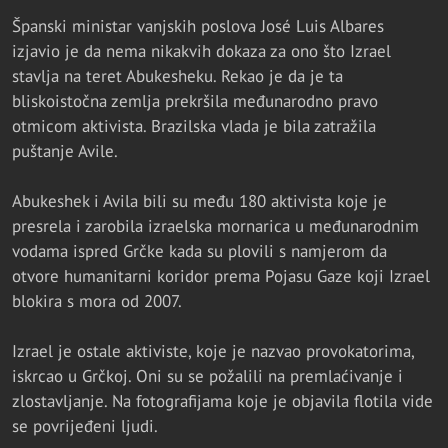
Španski ministar vanjskih poslova José Luis Albares
izjavio je da nema nikakvih dokaza za ono što Izrael
stavlja na teret Abukesheku. Rekao je da je ta
bliskoistočna zemlja prekršila međunarodno pravo
otmicom aktivista. Brazilska vlada je bila zatražila
puštanje Avile.
Abukeshek i Avila bili su među 180 aktivista koje je
presrela i zarobila izraelska mornarica u međunarodnim
vodama ispred Grčke kada su plovili s namjerom da
otvore humanitarni koridor prema Pojasu Gaze koji Izrael
blokira s mora od 2007.
Izrael je ostale aktiviste, koje je nazvao provokatorima,
iskrcao u Grčkoj. Oni su se požalili na premlaćivanje i
zlostavljanje. Na fotografijama koje je objavila flotila vide
se povrijeđeni ljudi.