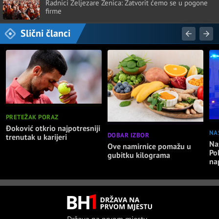
Radnici Željezare Zenica: Zatvorit ćemo se u pogone
firme
Slični članci
PRETEŽAK PORAZ
Đoković otkrio najpotresniji
NA
DOBAR IZBOR
trenutak u karijeri
Nas
Ove namirnice pomažu u
Po
gubitku kilograma
na
Država na prvom mjestu