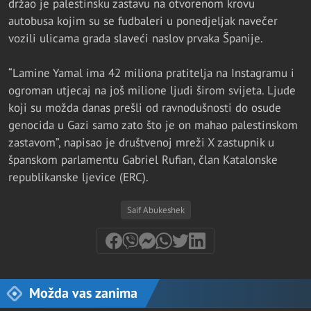
držao je palestinsku zastavu na otvorenom krovu
autobusa kojim su se fudbaleri u ponedjeljak navečer
vozili ulicama grada slaveći naslov prvaka Španije.
“Lamine Yamal ima 42 miliona pratitelja na Instagramu i
ogroman utjecaj na još milione ljudi širom svijeta. Ljude
koji su možda danas prešli od ravnodušnosti do osude
genocida u Gazi samo zato što je on mahao palestinskom
zastavom”, napisao je društvenoj mreži X zastupnik u
španskom parlamentu Gabriel Rufian, član Katalonske
republikanske ljevice (ERC).
Saif Abukeshek
Možda vas zanima