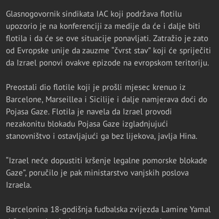
Glasnogovornik sindikata IAC koji podržava flotilu
upozorio je na konferenciji za medije da će i dalje biti
flotila i da će se ove situacije ponavljati. Zatražio je zato
od Evropske unije da zauzme “čvrst stav” koji će spriječiti
da Izrael ponovi ovakve epizode na evropskom teritoriju.
Preostali dio flotile koji je prošli mjesec krenuo iz
Barcelone, Marseillea i Sicilije i dalje namjerava doći do
Pojasa Gaze. Flotila je navela da Izrael provodi
nezakonitu blokadu Pojasa Gaze izgladnjujući
stanovništvo i ostavljajući ga bez lijekova, javlja Hina.
“Izrael neće dopustiti kršenje legalne pomorske blokade
Gaze”, poručilo je pak ministarstvo vanjskih poslova
Izraela.
Barcelonina 18-godišnja fudbalska zvijezda Lamine Yamal