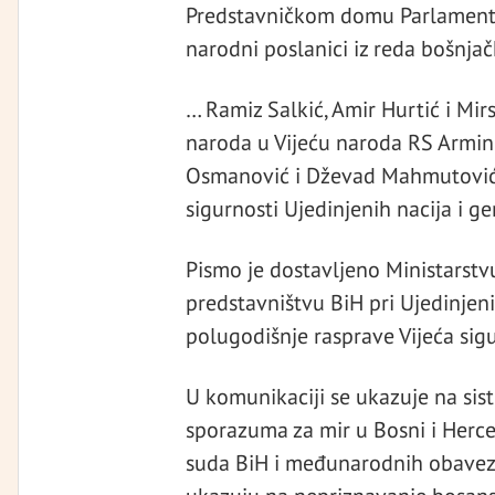
Predstavničkom domu Parlamenta
narodni poslanici iz reda bošnj
… Ramiz Salkić, Amir Hurtić i Mir
naroda u Vijeću naroda RS Armin 
Osmanović i Dževad Mahmutović, 
sigurnosti Ujedinjenih nacija i 
Pismo je dostavljeno Ministarstv
predstavništvu BiH pri Ujedinjen
polugodišnje rasprave Vijeća sigu
U komunikaciji se ukazuje na sis
sporazuma za mir u Bosni i Herce
suda BiH i međunarodnih obaveza 