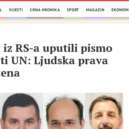
L
VIJESTI
CRNA HRONIKA
SPORT
MAGAZIN
EKONOM
i iz RS-a uputili pismo
sti UN: Ljudska prava
žena