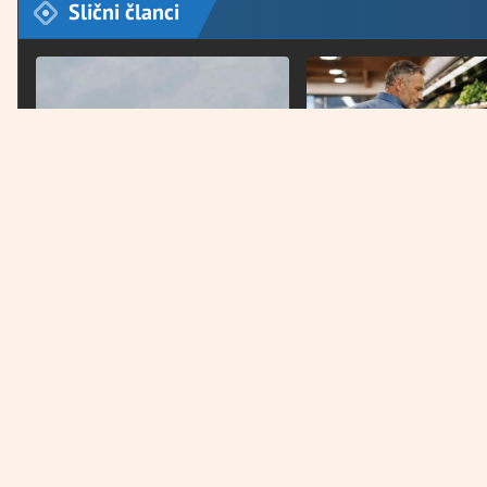
Slični članci
VIJESTI
ŽIVOTNI STIL
Izrael prekršio primirje i ponovo
Kardiolog otkrio koje n
bombardovao Liban
izbjegavati nakon srča
Država na prvom mjestu