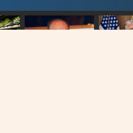
WASHINGTON
PRVI PREDSJEDNIK BIH
Američki sud blo
amirnice
Na današnji dan prije 101 godinu
plan Donalda T
nog udara
rođen Alija Izetbegović
O NAMA
IMPRESSUM
KONTAKT
KOLAČIĆI
PRAVILA PRIVATNOST