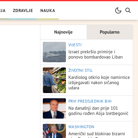
IJA
ZDRAVLJE
NAUKA
Najnovije
Popularno
VIJESTI
Izrael prekršio primirje i
ponovo bombardovao Liban
ŽIVOTNI STIL
Kardiolog otkrio koje namirnice
izbjegavati nakon srčanog
udara
PRVI PREDSJEDNIK BIH
Na današnji dan prije 101
godinu rođen Alija Izetbegović
WASHINGTON
Američki sud blokirao bizarni