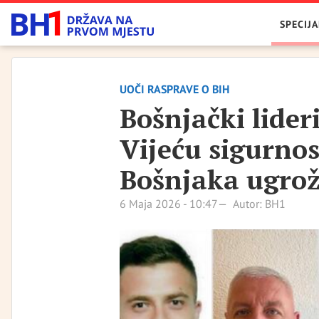
SPECIJA
UOČI RASPRAVE O BIH
Bošnjački lider
Vijeću sigurno
Bošnjaka ugro
6 Maja 2026 - 10:47
Autor: BH1