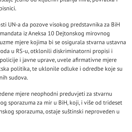
isnici.
nosti UN-a da pozove visokog predstavnika za BiH
u mandata iz Aneksa 10 Dejtonskog mirovnog
uzme mjere kojima bi se osigurala stvarna ustavna
da u RS-u, otklonili diskriminatorni propisi i
olicije i javne uprave, uvele afirmativne mjere
ska politika, te uklonile odluke i odredbe koje su
ih sudova.
vedene mjere neophodni preduvjeti za stvarnu
 sporazuma za mir u BiH, koji, i više od trideset
nskog sporazuma, ostaje suštinski neproveden u