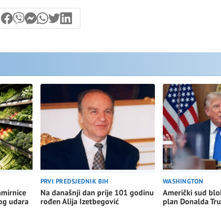
WASHINGTON
PRVI PREDSJEDNIK BIH
Američki sud blo
amirnice
Na današnji dan prije 101 godinu
plan Donalda Tr
nog udara
rođen Alija Izetbegović