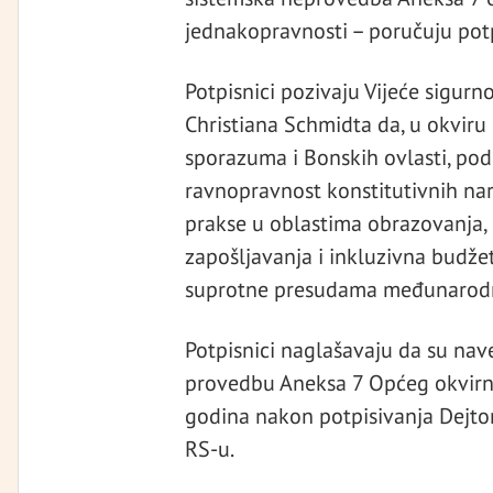
jednakopravnosti – poručuju potp
Potpisnici pozivaju Vijeće sigur
Christiana Schmidta da, u okvir
sporazuma i Bonskih ovlasti, pod
ravnopravnost konstitutivnih naro
prakse u oblastima obrazovanja, p
zapošljavanja i inkluzivna budžet
suprotne presudama međunarodn
Potpisnici naglašavaju da su na
provedbu Aneksa 7 Općeg okvirnog
godina nakon potpisivanja Dejto
RS-u.