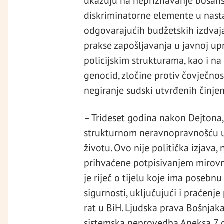
ukazuju na nepriznavanje bosans
diskriminatorne elemente u nas
odgovarajućih budžetskih izdvaja
prakse zapošljavanja u javnoj up
policijskim strukturama, kao i n
genocid, zločine protiv čovječno
negiranje sudski utvrđenih činjen
– Trideset godina nakon Dejtona, 
strukturnom neravnopravnošću u 
životu. Ovo nije politička izjava
prihvaćene potpisivanjem mirovn
je riječ o tijelu koje ima pose
sigurnosti, uključujući i praće
rat u BiH. Ljudska prava Bošnjaka
sistemska neprovedba Aneksa 7 os