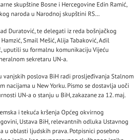
rne skupštine Bosne i Hercegovine Edin Ramić,
ačkog naroda u Narodnoj skupštini RS…
sad Duratović, te delegati iz reda bošnjačkog
Hamzić, Smail Mešić, Alija Tabaković, Adil
uputili su formalnu komunikaciju Vijeću
generalnom sekretaru UN-a.
u vanjskih poslova BiH radi prosljeđivanja Stalnom
im nacijama u New Yorku. Pismo se dostavlja uoči
rnosti UN-a o stanju u BiH, zakazane za 12. maj.
temska i tekuća kršenja Općeg okvirnog
govini, Ustava BiH, relevantnih odluka Ustavnog
u oblasti ljudskih prava. Potpisnici posebno