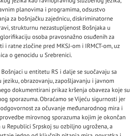
kog jezika kao ravnopravnog službenog jezika,
tavnim planovima i programima, odsustvo
nja za bošnjačku zajednicu, diskriminatorne
ravi, strukturnu nezastupljenost Bošnjaka u
a glorifikaciju osoba pravosnažno osuđenih za
sti i ratne zločine pred MKSJ-om i IRMCT-om, uz
ica o genocidu u Srebrenici.
Bošnjaci u entitetu RS i dalje se suočavaju sa
jeziku, obrazovanju, zapošljavanju i javnom
, nego dokumentirani prikaz kršenja obaveza koje su
og sporazuma. Obraćamo se Vijeću sigurnosti jer
bnu odgovornost za očuvanje međunarodnog mira i
nje provedbe mirovnog sporazuma kojim je okončan
 u Republici Srpskoj su ozbiljno ugrožena, a
taje jedno od ključnih pitanja mira, povratka i