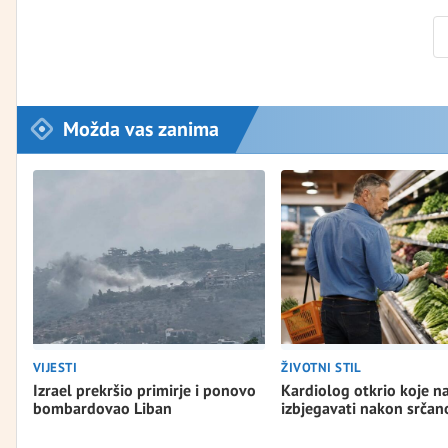
Možda vas zanima
VIJESTI
ŽIVOTNI STIL
Izrael prekršio primirje i ponovo
Kardiolog otkrio koje n
bombardovao Liban
izbjegavati nakon srča