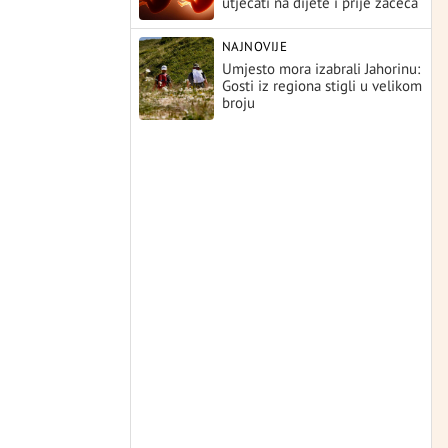
utjecati na dijete i prije začeća
NAJNOVIJE
Umjesto mora izabrali Jahorinu:
Gosti iz regiona stigli u velikom
broju