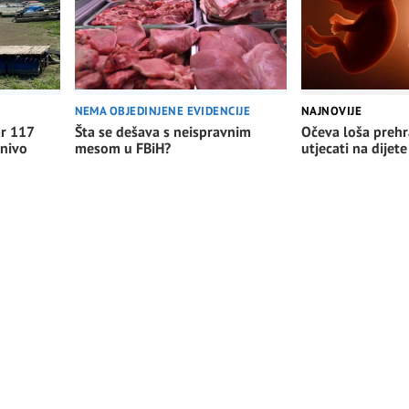
NEMA OBJEDINJENE EVIDENCIJE
NAJNOVIJE
Šta se dešava s neispravnim
Očeva loša preh
ar 117
mesom u FBiH?
utjecati na dijete
 nivo