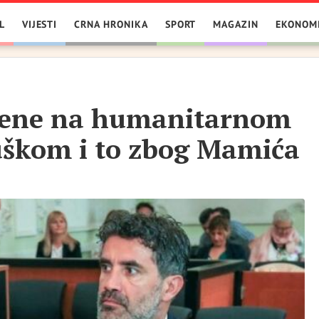
L
VIJESTI
CRNA HRONIKA
SPORT
MAGAZIN
EKONOM
cene na humanitarnom
uškom i to zbog Mamića