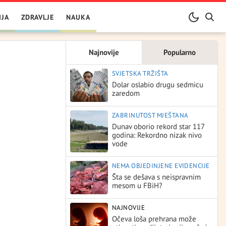
IJA
ZDRAVLJE
NAUKA
Najnovije
Popularno
SVJETSKA TRŽIŠTA
Dolar oslabio drugu sedmicu
zaredom
ZABRINUTOST MJEŠTANA
Dunav oborio rekord star 117
godina: Rekordno nizak nivo
vode
NEMA OBJEDINJENE EVIDENCIJE
Šta se dešava s neispravnim
mesom u FBiH?
NAJNOVIJE
Očeva loša prehrana može