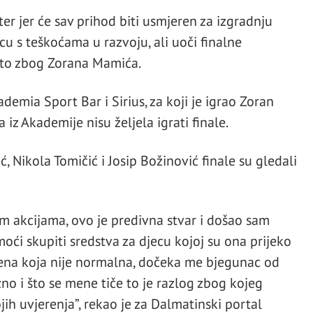
er jer će sav prihod biti usmjeren za izgradnju
u s teškoćama u razvoju, ali uoči finalne
 to zbog Zorana Mamića.
ademia Sport Bar i Sirius, za koji je igrao Zoran
 iz Akademije nisu željela igrati finale.
ć, Nikola Tomičić i Josip Božinović finale su gledali
 akcijama, ovo je predivna stvar i došao sam
i skupiti sredstva za djecu kojoj su ona prijeko
ena koja nije normalna, dočeka me bjegunac od
no i što se mene tiče to je razlog zbog kojeg
jih uvjerenja”, rekao je za Dalmatinski portal