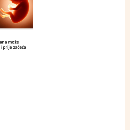
rana može
 i prije začeća