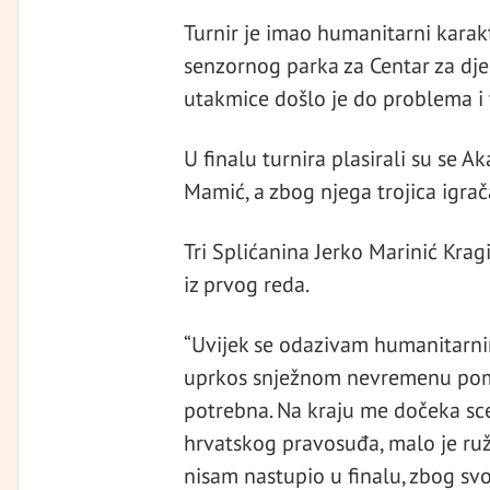
Turnir je imao humanitarni karakt
senzornog parka za Centar za djec
utakmice došlo je do problema i
U finalu turnira plasirali su se Ak
Mamić, a zbog njega trojica igrača
Tri Splićanina Jerko Marinić Kragi
iz prvog reda.
“Uvijek se odazivam humanitarnim
uprkos snježnom nevremenu pomoć
potrebna. Na kraju me dočeka sc
hrvatskog pravosuđa, malo je ruž
nisam nastupio u finalu, zbog svo