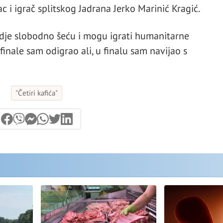
c i igrač splitskog Jadrana Jerko Marinić Kragić.
 ovdje slobodno šeću i mogu igrati humanitarne
ufinale sam odigrao ali, u finalu sam navijao s
"Četiri kafića"