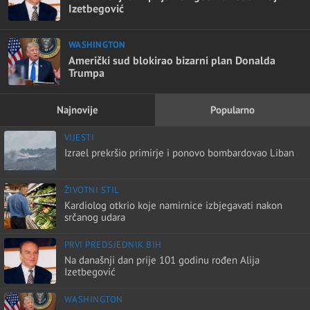
Izetbegović
WASHINGTON
Američki sud blokirao bizarni plan Donalda
Trumpa
Najnovije
Popularno
VIJESTI
Izrael prekršio primirje i ponovo bombardovao Liban
ŽIVOTNI STIL
Kardiolog otkrio koje namirnice izbjegavati nakon
srčanog udara
PRVI PREDSJEDNIK BIH
Na današnji dan prije 101 godinu rođen Alija
Izetbegović
WASHINGTON