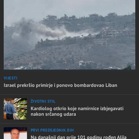
VIJESTI
Izrael prekršio primirje i ponovo bombardovao Liban
ŽIVOTNI STIL
Kardiolog otkrio koje namirnice izbjegavati
nakon srčanog udara
PRVI PREDSJEDNIK BIH
Na današnji dan prije 101 godinu rođen Alija