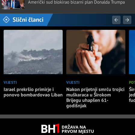
Američki sud blokirao bizarni plan Donalda Trumpa
Slični članci
VIJESTI
VIJESTI
PO
Izrael prekršio primirje i
Nakon prijetnji smrću trojici
Ši
ponovo bombardovao Liban
muškaraca u Širokom
je
Brijegu uhapšen 61-
fu
godišnjak