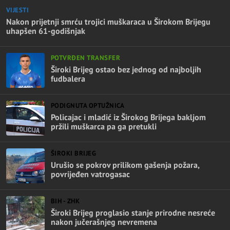
VIJESTI
Nakon prijetnji smrću trojici muškaraca u Širokom Brijegu
uhapšen 61-godišnjak
POTVRĐEN TRANSFER
Široki Brijeg ostao bez jednog od najboljih
fudbalera
PODIGNUTA OPTUŽNICA
Policajac i mladić iz Širokog Brijega bakljom
pržili muškarca pa ga pretukli
ŠIROKI BRIJEG
Urušio se pokrov prilikom gašenja požara,
povrijeđen vatrogasac
BIH - ZHK
Široki Brijeg proglasio stanje prirodne nesreće
nakon jučerašnjeg nevremena