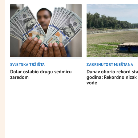
SVJETSKA TRŽIŠTA
ZABRINUTOST MJEŠTANA
Dolar oslabio drugu sedmicu
Dunav oborio rekord st
zaredom
godina: Rekordno nizak
vode