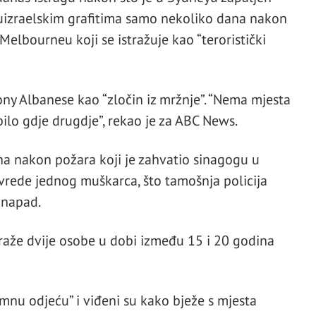
tuizraelskim grafitima samo nekoliko dana nakon
elbourneu koji se istražuje kao “teroristički
ony Albanese kao “zločin iz mržnje”. “Nema mjesta
bilo gdje drugdje”, rekao je za ABC News.
a nakon požara koji je zahvatio sinagogu u
vrede jednog muškarca, što tamošnja policija
i napad.
traže dvije osobe u dobi između 15 i 20 godina
tamnu odjeću” i viđeni su kako bježe s mjesta