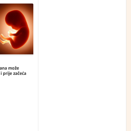
rana može
 i prije začeća