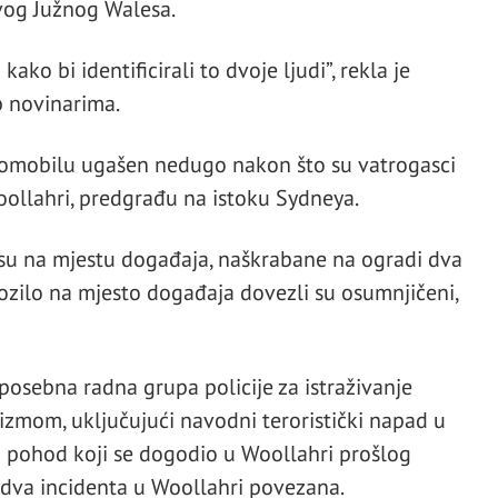
ovog Južnog Walesa.
ko bi identificirali to dvoje ljudi”, rekla je
b novinarima.
automobilu ugašen nedugo nakon što su vatrogasci
ollahri, predgrađu na istoku Sydneya.
 su na mjestu događaja, naškrabane na ogradi dva
ozilo na mjesto događaja dovezli su osumnjičeni,
posebna radna grupa policije za istraživanje
izmom, uključujući navodni teroristički napad u
i pohod koji se dogodio u Woollahri prošlog
u dva incidenta u Woollahri povezana.