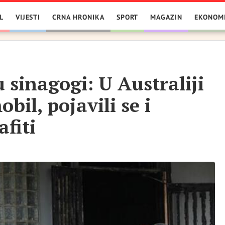
L
VIJESTI
CRNA HRONIKA
SPORT
MAGAZIN
EKONOM
sinagogi: U Australiji
bil, pojavili se i
afiti