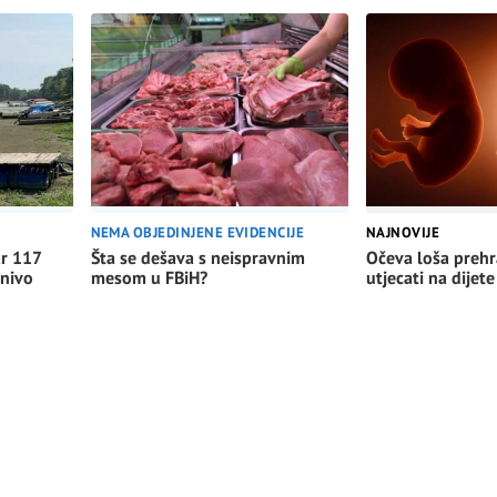
NEMA OBJEDINJENE EVIDENCIJE
NAJNOVIJE
Šta se dešava s neispravnim
Očeva loša preh
ar 117
mesom u FBiH?
utjecati na dijete
 nivo