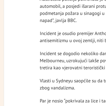
automobil, a posjedi išarani pro
podmetanja požara u sinagogi u M
napad”, javlja BBC.
Incident je osudio premijer Anth
antisemitizmu u ovoj zemlji, niti 
Incident se dogodio nekoliko dan
Melbourneu, uzrokujući lakše po
tretira kao vjerovatni terorističk
Vlasti u Sydneyu saopćile su da 
zbog vandalizma.
Par je nosio “pokrivala za lice i 