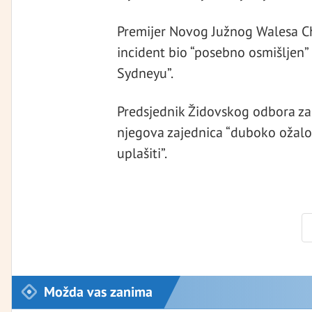
Premijer Novog Južnog Walesa Chri
incident bio “posebno osmišljen” 
Sydneyu”.
Predsjednik Židovskog odbora zas
njegova zajednica “duboko ožaloš
uplašiti”.
Možda vas zanima