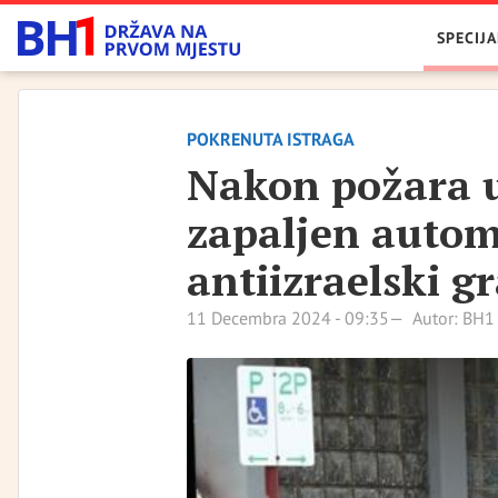
SPECIJA
POKRENUTA ISTRAGA
Nakon požara u 
zapaljen automo
antiizraelski gr
11 Decembra 2024 - 09:35
Autor: BH1