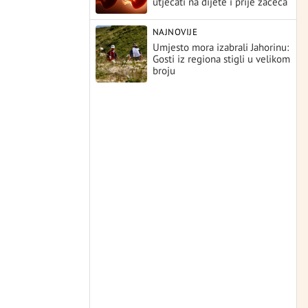
utjecati na dijete i prije začeća
NAJNOVIJE
Umjesto mora izabrali Jahorinu:
Gosti iz regiona stigli u velikom
broju