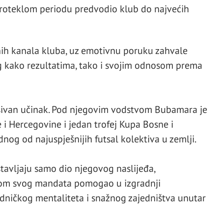
proteklom periodu predvodio klub do najvećih
nih kanala kluba, uz emotivnu poruku zahvale
ag kako rezultatima, tako i svojim odnosom prema
esivan učinak. Pod njegovim vodstvom Bubamara je
e i Hercegovine i jedan trofej Kupa Bosne i
dnog od najuspješnijih futsal kolektiva u zemlji.
dstavljaju samo dio njegovog naslijeđa,
okom svog mandata pomogao u izgradnji
edničkog mentaliteta i snažnog zajedništva unutar