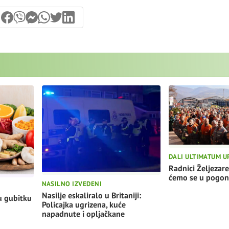
DALI ULTIMATUM U
Radnici Željezare
ćemo se u pogon
NASILNO IZVEDENI
Nasilje eskaliralo u Britaniji:
u gubitku
Policajka ugrizena, kuće
napadnute i opljačkane