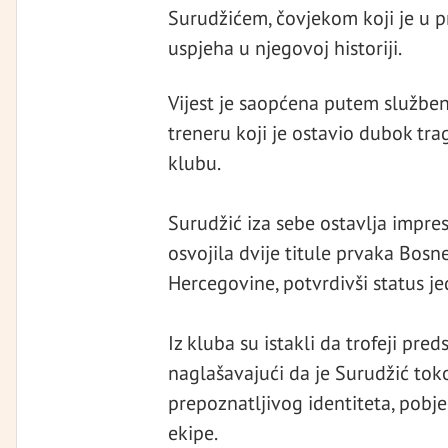
Surudžićem, čovjekom koji je u 
uspjeha u njegovoj historiji.
Vijest je saopćena putem službe
treneru koji je ostavio dubok tr
klubu.
Surudžić iza sebe ostavlja impr
osvojila dvije titule prvaka Bosn
Hercegovine, potvrdivši status je
Iz kluba su istakli da trofeji pre
naglašavajući da je Surudžić t
prepoznatljivog identiteta, pobj
ekipe.