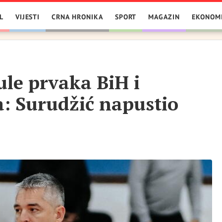
L
VIJESTI
CRNA HRONIKA
SPORT
MAGAZIN
EKONOM
ule prvaka BiH i
: Surudžić napustio