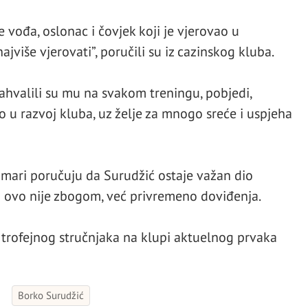
e vođa, oslonac i čovjek koji je vjerovao u
više vjerovati”, poručili su iz cazinskog kluba.
ahvalili su mu na svakom treningu, pobjedi,
io u razvoj kluba, uz želje za mnogo sreće i uspjeha
amari poručuju da Surudžić ostaje važan dio
da ovo nije zbogom, već privremeno doviđenja.
ti trofejnog stručnjaka na klupi aktuelnog prvaka
Borko Surudžić