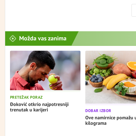
Možda vas zanima
PRETEŽAK PORAZ
Đoković otkrio najpotresniji
trenutak u karijeri
DOBAR IZBOR
Ove namirnice pomažu 
kilograma