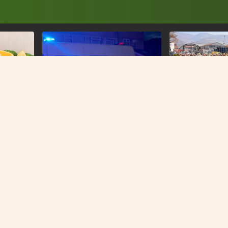
DALI ULTIMATUM U
Radnici Željezare
ćemo se u pogon
NASILNO IZVEDENI
Nasilje eskaliralo u Britaniji:
u gubitku
Policajka ugrizena, kuće
napadnute i opljačkane
O NAMA
IMPRESSUM
KONTAKT
KOLAČIĆI
PRAVILA PRIVATNOST