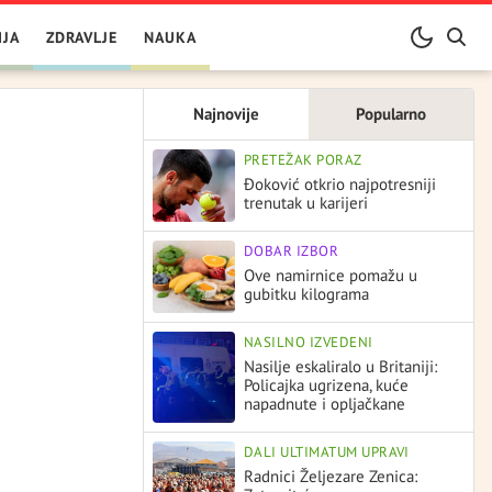
IJA
ZDRAVLJE
NAUKA
Najnovije
Popularno
PRETEŽAK PORAZ
Đoković otkrio najpotresniji
trenutak u karijeri
DOBAR IZBOR
Ove namirnice pomažu u
gubitku kilograma
NASILNO IZVEDENI
Nasilje eskaliralo u Britaniji:
Policajka ugrizena, kuće
napadnute i opljačkane
DALI ULTIMATUM UPRAVI
Radnici Željezare Zenica: