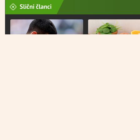
Slični članci
PRETEŽAK PORAZ
Đoković otkrio najpotresniji
trenutak u karijeri
DOBAR IZBOR
Ove namirnice pomažu 
kilograma