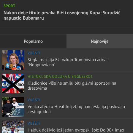
SPORT
Nakon dvije titule prvaka BiH i osvojenog Kupa: Surudžić
napustio Bubamaru
Popularno
Najnovije
VIJESTI
Stigla reakcija EU nakon Trumpovih carina:
“Neopravdano”
HISTORIJSKA ODLUKA U ENGLESKOJ
Kladionice više ne smiju biti glavni sponzori na
dresovima
VIJESTI
Velika afera u Hrvatskoj zbog namještanja poslova u
cestogradnji
VIJESTI
Hajduk doživio još jedan evropski šok: Do 90+ imao