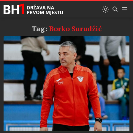
Tag:
Borko Surudžić