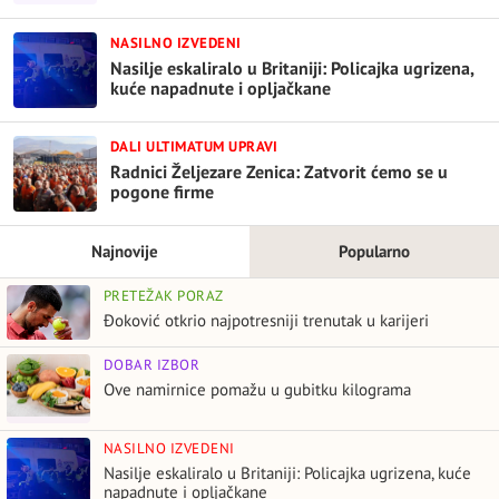
NASILNO IZVEDENI
Nasilje eskaliralo u Britaniji: Policajka ugrizena,
kuće napadnute i opljačkane
DALI ULTIMATUM UPRAVI
Radnici Željezare Zenica: Zatvorit ćemo se u
pogone firme
Najnovije
Popularno
PRETEŽAK PORAZ
Đoković otkrio najpotresniji trenutak u karijeri
DOBAR IZBOR
Ove namirnice pomažu u gubitku kilograma
NASILNO IZVEDENI
Nasilje eskaliralo u Britaniji: Policajka ugrizena, kuće
napadnute i opljačkane