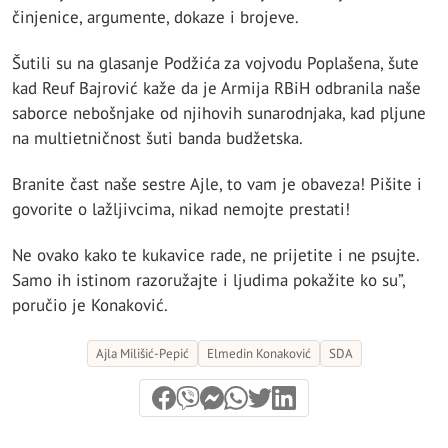
činjenice, argumente, dokaze i brojeve.
Šutili su na glasanje Podžića za vojvodu Poplašena, šute
kad Reuf Bajrović kaže da je Armija RBiH odbranila naše
saborce nebošnjake od njihovih sunarodnjaka, kad pljune
na multietničnost šuti banda budžetska.
Branite čast naše sestre Ajle, to vam je obaveza! Pišite i
govorite o lažljivcima, nikad nemojte prestati!
Ne ovako kako te kukavice rade, ne prijetite i ne psujte.
Samo ih istinom razoružajte i ljudima pokažite ko su”,
poručio je Konaković.
Ajla Milišić-Pepić
Elmedin Konaković
SDA