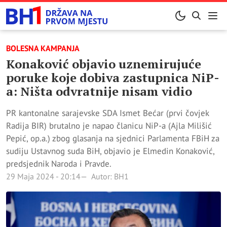
BOLESNA KAMPANJA
Konaković objavio uznemirujuće
poruke koje dobiva zastupnica NiP-
a: Ništa odvratnije nisam vidio
PR kantonalne sarajevske SDA Ismet Bećar (prvi čovjek
Radija BIR) brutalno je napao članicu NiP-a (Ajla Milišić
Pepić, op.a.) zbog glasanja na sjednici Parlamenta FBiH za
sudiju Ustavnog suda BiH, objavio je Elmedin Konaković,
predsjednik Naroda i Pravde.
29 Maja 2024 - 20:14
Autor: BH1