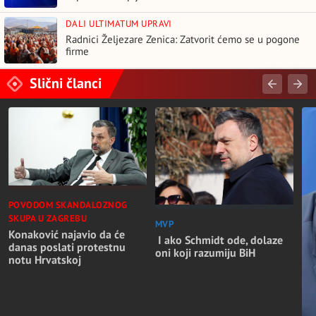
DALI ULTIMATUM UPRAVI
Radnici Željezare Zenica: Zatvorit ćemo se u pogone
firme
Slični članci
POVODOM SKANDALOZNOG
SKUPA U ZAGREBU
MVP
Konaković najavio da će
I ako Schmidt ode, dolaze
danas poslati protestnu
oni koji razumiju BiH
notu Hrvatskoj