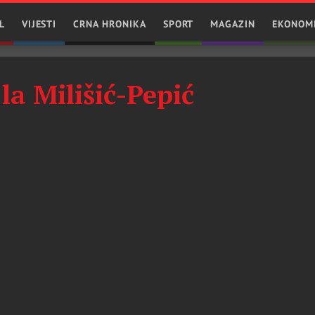
L
VIJESTI
CRNA HRONIKA
SPORT
MAGAZIN
EKONOM
la Milišić-Pepić