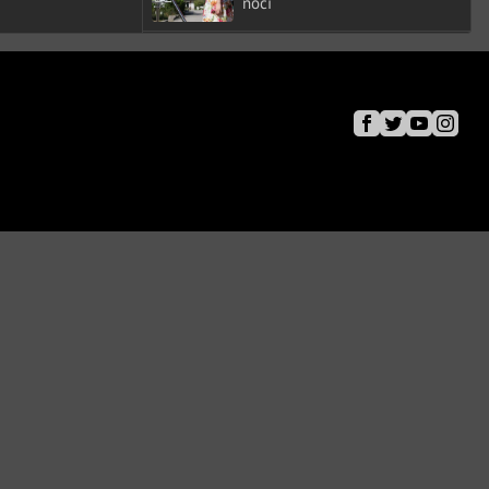
noći
POTVRDILA CBBIH
BiH zvanično aplicirala za
I
pristupanje SEPA području
DOM NARODA PARLAMENTARNE
SKUPŠTINE BOSNE I
HERCEGOVINE
Usvojen državni budžet za
2026. godinu
SVIJET
eBay mora platiti 56 miliona
dolara jednom bračnom paru iz
SAD-a
SVIJET
Guardian: Saudijska Arabija
sprema veliku vojnu ofanzivu
protiv Huta