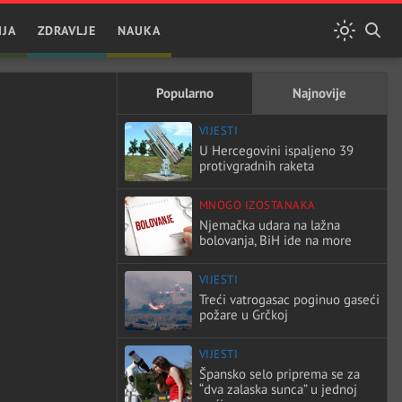
IJA
ZDRAVLJE
NAUKA
Popularno
Najnovije
VIJESTI
U Hercegovini ispaljeno 39
protivgradnih raketa
MNOGO IZOSTANAKA
Njemačka udara na lažna
bolovanja, BiH ide na more
VIJESTI
Treći vatrogasac poginuo gaseći
požare u Grčkoj
VIJESTI
Špansko selo priprema se za
“dva zalaska sunca” u jednoj