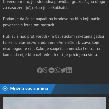
Crvenom moru, jer slobodna plovidba igra značajnu ulogu
za našu zemlju”, rekao je al-Bukhaiti.
Dodao je da će se napadi na brodove na bilo koji način
povezane s Izraelom nastaviti.
Huti su sinoć protivbrodskim balističkim raketama gađali
tanker u vlasništvu Sjedinjenih Američkih Država, koje
nisu pogodile cilj. Kako je saopćila američka Centralna
komanda nije bilo ozlijeđenih niti je pričinjena šteta.
Možda vas zanima