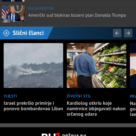
WASHINGTON
Američki sud blokirao bizarni plan Donalda Trumpa
Slični članci
VIJESTI
ŽIVOTNI STIL
PR
Izrael prekršio primirje i
Kardiolog otkrio koje
Na
ponovo bombardovao Liban
namirnice izbjegavati nakon
go
srčanog udara
Iz