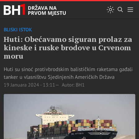
BLISKI ISTOK
Huti: Obećavamo siguran prolaz za
kineske i ruske brodove u Crvenom
moru
Huti su sinoć protivbrodskim balističkim raketama gađali
tanker u vlasništvu Sjedinjenih Američkih Država
19 Januara 2024 - 13:11
Autor: BH1