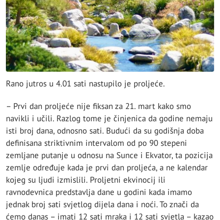
Rano jutros u 4.01 sati nastupilo je proljeće.
– Prvi dan proljeće nije fiksan za 21. mart kako smo
navikli i učili. Razlog tome je činjenica da godine nemaju
isti broj dana, odnosno sati. Budući da su godišnja doba
definisana striktivnim intervalom od po 90 stepeni
zemljane putanje u odnosu na Sunce i Ekvator, ta pozicija
zemlje određuje kada je prvi dan proljeća, a ne kalendar
kojeg su ljudi izmislili. Proljetni ekvinocij ili
ravnodevnica predstavlja dane u godini kada imamo
jednak broj sati svjetlog dijela dana i noći. To znači da
ćemo danas – imati 12 sati mraka i 12 sati svjetla – kazao