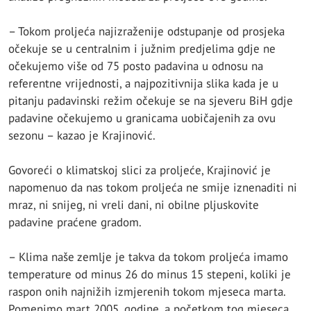
– Tokom proljeća najizraženije odstupanje od prosjeka
očekuje se u centralnim i južnim predjelima gdje ne
očekujemo više od 75 posto padavina u odnosu na
referentne vrijednosti, a najpozitivnija slika kada je u
pitanju padavinski režim očekuje se na sjeveru BiH gdje
padavine očekujemo u granicama uobičajenih za ovu
sezonu – kazao je Krajinović.
Govoreći o klimatskoj slici za proljeće, Krajinović je
napomenuo da nas tokom proljeća ne smije iznenaditi ni
mraz, ni snijeg, ni vreli dani, ni obilne pljuskovite
padavine praćene gradom.
– Klima naše zemlje je takva da tokom proljeća imamo
temperature od minus 26 do minus 15 stepeni, koliki je
raspon onih najnižih izmjerenih tokom mjeseca marta.
Pomenimo mart 2005. godine, a početkom tog mjeseca