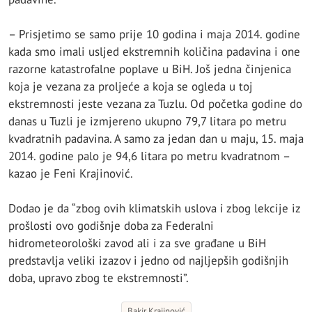
– Prisjetimo se samo prije 10 godina i maja 2014. godine
kada smo imali usljed ekstremnih količina padavina i one
razorne katastrofalne poplave u BiH. Još jedna činjenica
koja je vezana za proljeće a koja se ogleda u toj
ekstremnosti jeste vezana za Tuzlu. Od početka godine do
danas u Tuzli je izmjereno ukupno 79,7 litara po metru
kvadratnih padavina. A samo za jedan dan u maju, 15. maja
2014. godine palo je 94,6 litara po metru kvadratnom –
kazao je Feni Krajinović.
Dodao je da “zbog ovih klimatskih uslova i zbog lekcije iz
prošlosti ovo godišnje doba za Federalni
hidrometeorološki zavod ali i za sve građane u BiH
predstavlja veliki izazov i jedno od najljepših godišnjih
doba, upravo zbog te ekstremnosti”.
Bakir Krajinović