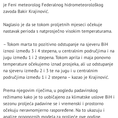
je Feni meteorolog Federalnog hidrometeorološkog
zavoda Bakir Krajinović.
Naglasio je da se tokom proljetnih mjeseci očekuje
nastavak perioda s natprosječno visokim temperaturama.
– Tokom marta to pozitivno odstupanje na sjeveru BiH
iznosi između 3 i 4 stepena, u centralnim područjima i na
jugu između 1 i 2 stepena. Tokom aprila i maja ponovno
temperature očekujemo iznad prosjeka, ali uz odstupanje
na sjeveru između 2 i 3 te na jugu i u centralnim
područjima između 1 i 2 stepena – kazao je Krajinović.
Prema njegovim riječima, u pogledu padavinskog
režimamo kako je to uobičajeno za klimatske uslove BiH i
sezonu proljeća padavine se i vremenski i prostorno
očekuju neravnomjerno raspoređene. Na to ukazuju i
analize prognoznih modela za proljeće ove godine.