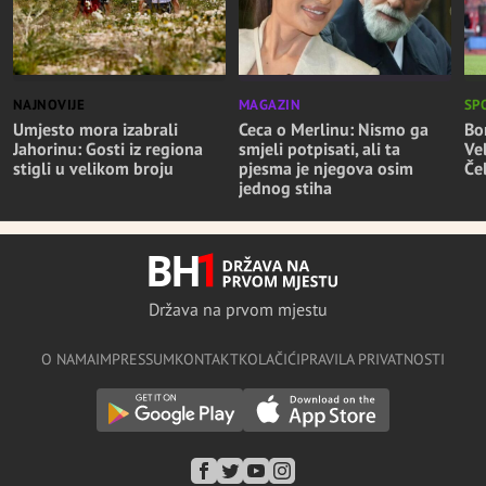
NAJNOVIJE
MAGAZIN
SP
Umjesto mora izabrali
Ceca o Merlinu: Nismo ga
Bo
Jahorinu: Gosti iz regiona
smjeli potpisati, ali ta
Ve
stigli u velikom broju
pjesma je njegova osim
Če
jednog stiha
Država na prvom mjestu
O NAMA
IMPRESSUM
KONTAKT
KOLAČIĆI
PRAVILA PRIVATNOSTI