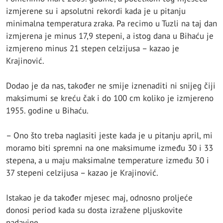
izmjerene su i apsolutni rekordi kada je u pitanju
minimalna temperatura zraka. Pa recimo u Tuzli na taj dan
izmjerena je minus 17,9 stepeni, a istog dana u Bihaću je
izmjereno minus 21 stepen celzijusa – kazao je
Krajinović.
Dodao je da nas, također ne smije iznenaditi ni snijeg čiji
maksimumi se kreću čak i do 100 cm koliko je izmjereno
1955. godine u Bihaću.
– Ono što treba naglasiti jeste kada je u pitanju april, mi
moramo biti spremni na one maksimume između 30 i 33
stepena, a u maju maksimalne temperature između 30 i
37 stepeni celzijusa – kazao je Krajinović.
Istakao je da također mjesec maj, odnosno proljeće
donosi period kada su dosta izražene pljuskovite
padavine.