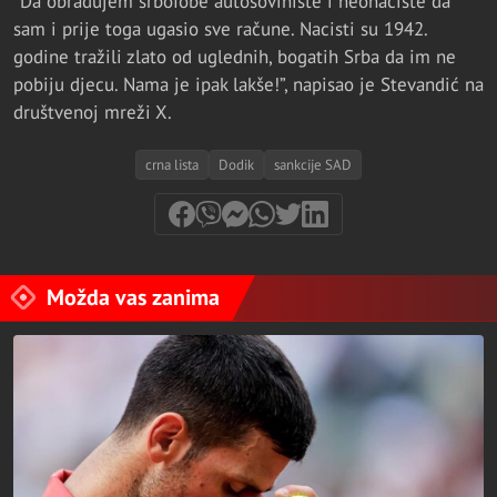
“Da obradujem srbofobe autošoviniste i neonaciste da
sam i prije toga ugasio sve račune. Nacisti su 1942.
godine tražili zlato od uglednih, bogatih Srba da im ne
pobiju djecu. Nama je ipak lakše!”, napisao je Stevandić na
društvenoj mreži X.
crna lista
Dodik
sankcije SAD
Možda vas zanima