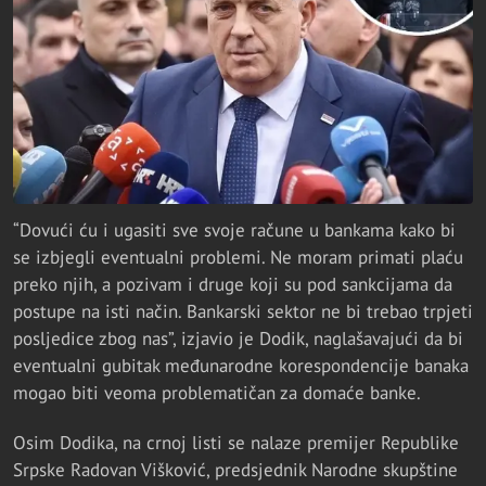
“Dovući ću i ugasiti sve svoje račune u bankama kako bi
se izbjegli eventualni problemi. Ne moram primati plaću
preko njih, a pozivam i druge koji su pod sankcijama da
postupe na isti način. Bankarski sektor ne bi trebao trpjeti
posljedice zbog nas”, izjavio je Dodik, naglašavajući da bi
eventualni gubitak međunarodne korespondencije banaka
mogao biti veoma problematičan za domaće banke.
Osim Dodika, na crnoj listi se nalaze premijer Republike
Srpske Radovan Višković, predsjednik Narodne skupštine