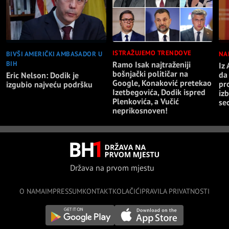
ISTRAŽUJEMO TRENDOVE
BIVŠI AMERIČKI AMBASADOR U
NA
BIH
Ramo Isak najtraženiji
Iz
bošnjački političar na
da
Eric Nelson: Dodik je
Google, Konaković pretekao
pr
izgubio najveću podršku
Izetbegovića, Dodik ispred
iz
Plenkovića, a Vučić
sec
neprikosnoven!
Država na prvom mjestu
O NAMA
IMPRESSUM
KONTAKT
KOLAČIĆI
PRAVILA PRIVATNOSTI