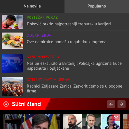
Najnovije
Popularno
PRETEŽAK PORAZ
Đoković otkrio najpotresniji trenutak u karijeri
DOBAR IZBOR
Ove namirnice pomažu u gubitku kilograma
NASILNO IZVEDENI
Nasilje eskaliralo u Britaniji: Policajka ugrizena, kuće
napadnute i opljačkane
DALI ULTIMATUM UPRAVI
Radnici Željezare Zenica: Zatvorit ćemo se u pogone
firme
Slični članci