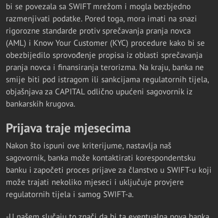
bi se povezala sa SWIFT mrežom i mogla bezbjedno
razmenjivati podatke. Pored toga, mora imati na snazi
rigorozne standarde protiv sprečavanja pranja novca
(AML) i Know Your Customer (KYC) procedure kako bi se
obezbijedilo sprovođenje propisa iz oblasti sprečavanja
pranja novca i finansiranja terorizma. Na kraju, banka ne
smije biti pod istragom ili sankcijama regulatornih tijela,
objašnjava za CAPITAL odlično upućeni sagovornik iz
bankarskih krugova.
Prijava traje mjesecima
Nakon što ispuni ove kriterijume, nastavlja naš
sagovornik, banka može kontaktirati korespondentsku
banku i započeti proces prijave za članstvo u SWIFT-u koji
može trajati nekoliko mjeseci i uključuje provjere
regulatornih tijela i samog SWIFT-a.
-U našem slučaju to znači da bi ta eventualna nova banka