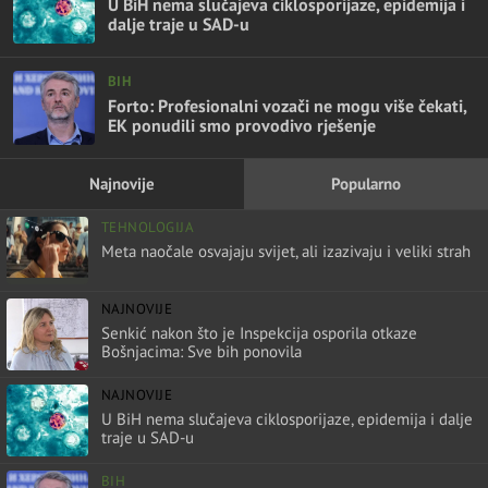
U BiH nema slučajeva ciklosporijaze, epidemija i
dalje traje u SAD-u
BIH
Forto: Profesionalni vozači ne mogu više čekati,
EK ponudili smo provodivo rješenje
Najnovije
Popularno
TEHNOLOGIJA
Meta naočale osvajaju svijet, ali izazivaju i veliki strah
NAJNOVIJE
Senkić nakon što je Inspekcija osporila otkaze
Bošnjacima: Sve bih ponovila
NAJNOVIJE
U BiH nema slučajeva ciklosporijaze, epidemija i dalje
traje u SAD-u
BIH