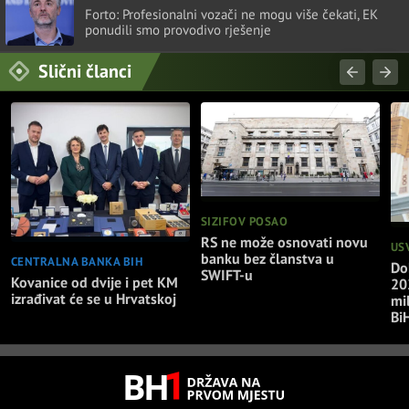
Forto: Profesionalni vozači ne mogu više čekati, EK
ponudili smo provodivo rješenje
Slični članci
SIZIFOV POSAO
RS ne može osnovati novu
US
banku bez članstva u
CENTRALNA BANKA BIH
Do
SWIFT-u
Kovanice od dvije i pet KM
20
izrađivat će se u Hrvatskoj
mi
Bi