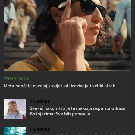
TEHNOLOGIJA
Meta naočale osvajaju svijet, ali izazivaju i veliki strah
NAJNOVIJE
Senkić nakon što je Inspekcija osporila otkaze
Bošnjacima: Sve bih ponovila
NAJNOVIJE