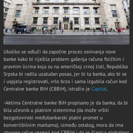
Ukoliko se odluči da započne proces osnivanja nove
banke kako bi riješila problem gašenja računa fizičkim i
pravnim licima koja su na američkoj crnoj listi, Republika
Srpska bi radila uzaludan posao, jer bi ta banka, ako bi se
i uspjela registrovati, vrlo brzo i sama izgubila račun kod
Centralne banke BiH (CBBiH), istražio je
Capital
.
-Aktima Centralne banke BiH propisano je da banka, da bi
bila učesnik u platnim sistemima (da može vršiti
bezgotovinski međubankarski platni promet u
konvertibilnim markama), između ostalog, mora da ima
otvoren račun rezervi kod CBBiH i da je članica globalnog