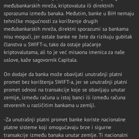
međubankarskih mreža, kriptovaluta ili direktnih
sporazuma između banaka. Međutim, banke u BiH nemaju
tehničke mogućnosti za korištenje drugih
međubankarskih mreža, direktni sporazumi sa bankama
nisu mogući, jer ostale banke ne žele da rizikuju gubitak
članstva u SWIFT-u, tako da ostaje plaćanje
kriptovalutama, ali to je već misaona imenica za naše
uslove, kaže sagovornik Capitala.
On dodaje da banka može obavljati unutrašnji platni
promet bez korištenja SWIFT-a, jer se unutrašnji platni
promet odnosi na transakcije koje se obavljaju unutar
zemlje, između računa u istoj banci ili između računa
otvorenih u različitim bankama u zemlji.
-Za unutrašnji platni promet banke koriste nacionalne
platne sisteme koji omogućavaju brze i sigurne
transakcije između banaka unutar zemlje. Ti nacionalni