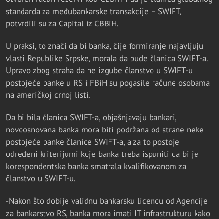
standarda za međubankarske transakcije – SWIFT,
potvrdili su za Capital iz CBBiH.
U praksi, to znači da bi banka, čije formiranje najavljuju
vlasti Republike Srpske, morala da bude članica SWIFT-a.
Upravo zbog straha da ne izgube članstvo u SWIFT-u
postojeće banke u RS i FBiH su pogasile račune osobama
na američkoj crnoj listi.
Da bi bila članica SWIFT-a, objašnjavaju bankari,
novoosnovana banka mora biti podržana od strane neke
postojeće banke članice SWIFT-a, a za to postoje
određeni kriterijumi koje banka treba ispuniti da bi je
korespondentska banka smatrala kvalifikovanom za
članstvo u SWIFT-u.
-Nakon što dobije validnu bankarsku licencu od Agencije
za bankarstvo RS, banka mora imati IT infrastrukturu kako