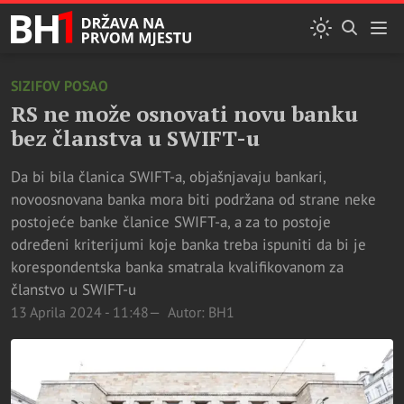
SIZIFOV POSAO
RS ne može osnovati novu banku
bez članstva u SWIFT-u
Da bi bila članica SWIFT-a, objašnjavaju bankari,
novoosnovana banka mora biti podržana od strane neke
postojeće banke članice SWIFT-a, a za to postoje
određeni kriterijumi koje banka treba ispuniti da bi je
korespondentska banka smatrala kvalifikovanom za
članstvo u SWIFT-u
13 Aprila 2024 - 11:48
Autor: BH1