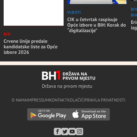
BI
VIJESTI
BI
CIK u četvrtak raspisuje
Er
Opće izbore u BiH: Korak do
iz
“digitalizacije”
BIH
Crvene linije predale
kandidatske liste za Opće
izbore 2026
Država na prvom mjestu
O NAMA
IMPRESSUM
KONTAKT
KOLAČIĆI
PRAVILA PRIVATNOSTI