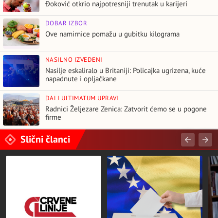
Đoković otkrio najpotresniji trenutak u karijeri
DOBAR IZBOR
Ove namirnice pomažu u gubitku kilograma
NASILNO IZVEDENI
Nasilje eskaliralo u Britaniji: Policajka ugrizena, kuće
napadnute i opljačkane
DALI ULTIMATUM UPRAVI
Radnici Željezare Zenica: Zatvorit ćemo se u pogone
firme
Slični članci