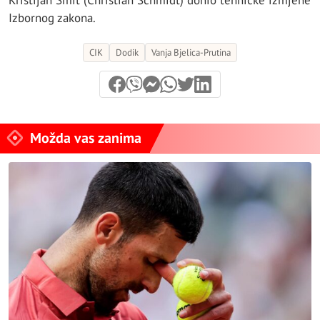
Kristijan Šmit (Christian Schmidt) donio tehničke izmjene
Izbornog zakona.
CIK
Dodik
Vanja Bjelica-Prutina
Možda vas zanima