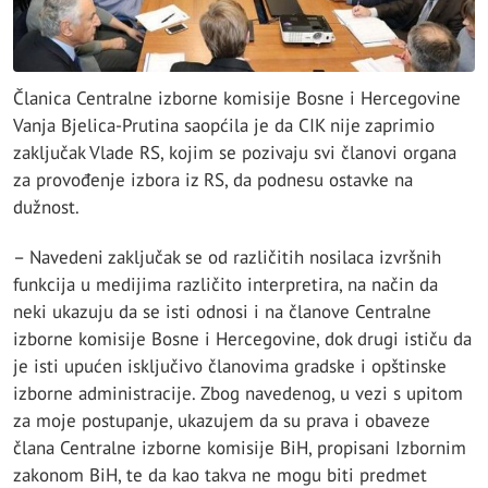
Članica Centralne izborne komisije Bosne i Hercegovine
Vanja Bjelica-Prutina saopćila je da CIK nije zaprimio
zaključak Vlade RS, kojim se pozivaju svi članovi organa
za provođenje izbora iz RS, da podnesu ostavke na
dužnost.
– Navedeni zaključak se od različitih nosilaca izvršnih
funkcija u medijima različito interpretira, na način da
neki ukazuju da se isti odnosi i na članove Centralne
izborne komisije Bosne i Hercegovine, dok drugi ističu da
je isti upućen isključivo članovima gradske i opštinske
izborne administracije. Zbog navedenog, u vezi s upitom
za moje postupanje, ukazujem da su prava i obaveze
člana Centralne izborne komisije BiH, propisani Izbornim
zakonom BiH, te da kao takva ne mogu biti predmet