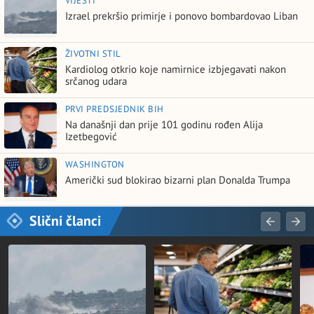
VIJESTI
Izrael prekršio primirje i ponovo bombardovao Liban
ŽIVOTNI STIL
Kardiolog otkrio koje namirnice izbjegavati nakon
srčanog udara
PRVI PREDSJEDNIK BIH
Na današnji dan prije 101 godinu rođen Alija
Izetbegović
WASHINGTON
Američki sud blokirao bizarni plan Donalda Trumpa
Slični članci