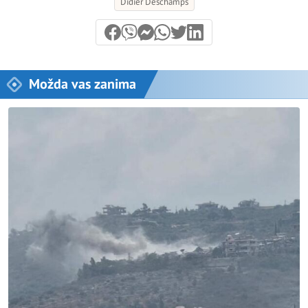
Didier Deschamps
Možda vas zanima