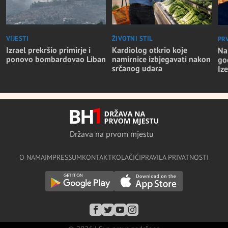
VIJESTI
ŽIVOTNI STIL
PR
Izrael prekršio primirje i
Kardiolog otkrio koje
Na
ponovo bombardovao Liban
namirnice izbjegavati nakon
go
srčanog udara
Iz
Država na prvom mjestu
O NAMA
IMPRESSUM
KONTAKT
KOLAČIĆI
PRAVILA PRIVATNOSTI