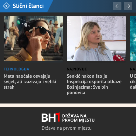
Slični članci
TEHNOLOGIJA
NAJNOVIJE
NA
Meta naočale osvajaju
Senkić nakon što je
U 
svijet, ali izazivaju i veliki
Inspekcija osporila otkaze
cik
strah
Bošnjacima: Sve bih
da
ponovila
Država na prvom mjestu