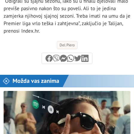
“Odigrali su sjajnu sezonu, iako su u finalu djelovali malo
previše pasivno nakon što su poveli. Ali to je jedina
zamjerka njihovoj sjajnoj sezoni. Treba imati na umu da je
Premier liga vrlo teška i zahtjevna”, zaključio je Talijan,
prenosi Index.hr.
Del Piero
Možda vas zanima