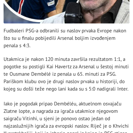
Fudbaleri PSG-a odbranili su naslov prvaka Evrope nakon
što su u finalu pobijedili Arsenal boljim izvođenjem
penala s 4:3.
Utakmica je nakon 120 minuta završila rezultatom 1:1, a
pogotke su postigli Kai Havertz za Arsenal u šestoj minuti
te Ousmane Dembélé iz penala u 65. minuti za PSG.
Pariškom klubu ovo je drugi naslov prvaka u historiji, do
kojeg su došli teže nego lani kada su s 5:0 nadigrali Inter.
Iako je pogodak pripao Dembéléu, aktuelnom osvajaču
Zlatne lopte, a nagrada za igrača utakmice njegovom
saigraču Vitinhi, u sjeni je ponovo ostao jedan od
najzaslužnijih igrača za evropski naslov. Riječ je o Khvichi