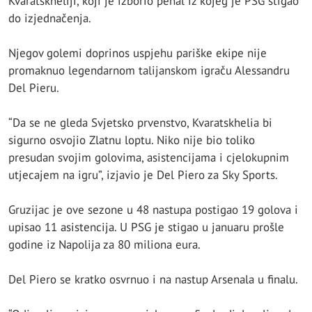
Kvaratskheliji, koji je izborio penal iz kojeg je PSG stigao
do izjednačenja.
Njegov golemi doprinos uspjehu pariške ekipe nije
promaknuo legendarnom talijanskom igraču Alessandru
Del Pieru.
“Da se ne gleda Svjetsko prvenstvo, Kvaratskhelia bi
sigurno osvojio Zlatnu loptu. Niko nije bio toliko
presudan svojim golovima, asistencijama i cjelokupnim
utjecajem na igru”, izjavio je Del Piero za Sky Sports.
Gruzijac je ove sezone u 48 nastupa postigao 19 golova i
upisao 11 asistencija. U PSG je stigao u januaru prošle
godine iz Napolija za 80 miliona eura.
Del Piero se kratko osvrnuo i na nastup Arsenala u finalu.