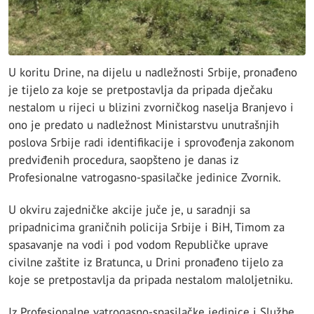
U koritu Drine, na dijelu u nadležnosti Srbije, pronađeno
je tijelo za koje se pretpostavlja da pripada dječaku
nestalom u rijeci u blizini zvorničkog naselja Branjevo i
ono je predato u nadležnost Ministarstvu unutrašnjih
poslova Srbije radi identifikacije i sprovođenja zakonom
predviđenih procedura, saopšteno je danas iz
Profesionalne vatrogasno-spasilačke jedinice Zvornik.
U okviru zajedničke akcije juče je, u saradnji sa
pripadnicima graničnih policija Srbije i BiH, Timom za
spasavanje na vodi i pod vodom Republičke uprave
civilne zaštite iz Bratunca, u Drini pronađeno tijelo za
koje se pretpostavlja da pripada nestalom maloljetniku.
Iz Profesionalne vatrogasno-spasilačke jedinice i Službe