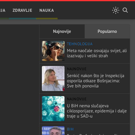
IJA
ZDRAVLJE
NAUKA
Najnovije
Popularno
TEHNOLOGIJA
Meta naočale osvajaju svijet, ali
izazivaju i veliki strah
NAJNOVIJE
Senkić nakon što je Inspekcija
osporila otkaze Bošnjacima:
Sve bih ponovila
NAJNOVIJE
U BiH nema slučajeva
ciklosporijaze, epidemija i dalje
traje u SAD-u
BIH