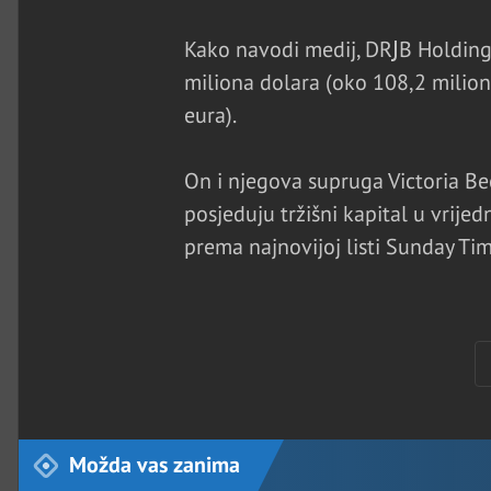
Kako navodi medij, DRЈB Holdings 
miliona dolara (oko 108,2 milion
eura).
On i njegova supruga Victoria B
posjeduju tržišni kapital u vrije
prema najnovijoj listi Sunday Tim
Možda vas zanima