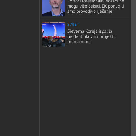
Forto: Profesionalni vozači ne
mogu više čekati, EK ponudili
smo provodivo rješenje
SVIJET
Sjeverna Koreja ispalila
neidentifikovani projektil
prema moru