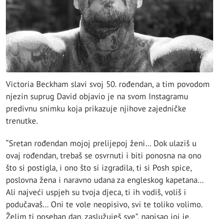
Victoria Beckham slavi svoj 50. rođendan, a tim povodom
njezin suprug David objavio je na svom Instagramu
predivnu snimku koja prikazuje njihove zajedničke
trenutke.
“Sretan rođendan mojoj prelijepoj ženi… Dok ulaziš u
ovaj rođendan, trebaš se osvrnuti i biti ponosna na ono
što si postigla, i ono što si izgradila, ti si Posh spice,
poslovna žena i naravno udana za engleskog kapetana…
Ali najveći uspjeh su tvoja djeca, ti ih vodiš, voliš i
podučavaš… Oni te vole neopisivo, svi te toliko volimo.
Želim ti poseban dan, zaslužuješ sve”, napisao joj je.