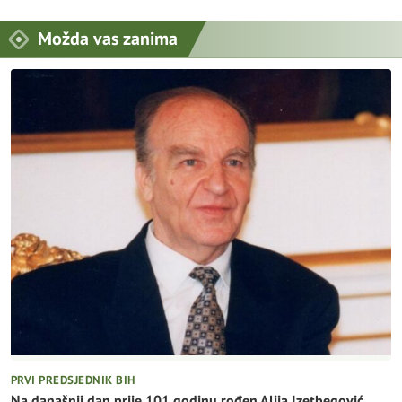
Možda vas zanima
PRVI PREDSJEDNIK BIH
Na današnji dan prije 101 godinu rođen Alija Izetbegović