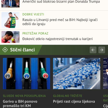
Američki sud blokirao bizarni plan Donalda Trumpa
DOBRE VIJESTI
Rasulo u Litvaniji pred meč sa BiH: Najbolji igrači
odbili da igraju
PRETEŽAK PORAZ
Đoković otkrio najpotresniji trenutak u karijeri
Slični članci
SLIJEDE NOVA POSKUPLJENJA
GLOBALNO TRŽIŠTE
US
RA
Gorivo u BiH ponovo
Prijeti rast cijena lijekova
premašilo tri KM
Ci