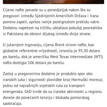
Cijene nafte porasle su u ponedjeljak nakon što su
pregovori između Sjedinjenih Američkih Država i Irana
ponovo zapeli, uprkos ranije postignutom prekidu vatre.
Dodatnu napetost na tržištu ublažava pokušaj posrednika
iz Pakistana da obnovi dijalog između dvije strane.
U jutarnjem trgovanju, cijena Brent sirove nafte, kao
globalne referentne vrijednosti, iznosila je 95,30 dolara
po barelu, dok je američka West Texas Intermediate (WTI)
nafta dostigla 106 dolara po barelu.
Zastoj u pregovorima dodatno je produbio spor oko
iranskih luka i sigurnosti plovidbe kroz Hormuški moreuz,
jednu od najvažnijih svjetskih ruta za transport
energenata. SAD tvrde da su iranske aktivnosti u regionu
dovele do povećanih tenzija i blokada pomorskog
saobraćaja.