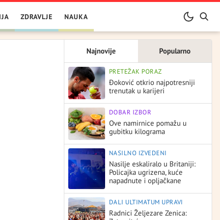
IJA
ZDRAVLJE
NAUKA
Najnovije
Popularno
PRETEŽAK PORAZ
Đoković otkrio najpotresniji
trenutak u karijeri
DOBAR IZBOR
Ove namirnice pomažu u
gubitku kilograma
NASILNO IZVEDENI
Nasilje eskaliralo u Britaniji:
Policajka ugrizena, kuće
napadnute i opljačkane
DALI ULTIMATUM UPRAVI
Radnici Željezare Zenica: