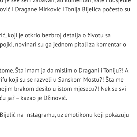
 je sve sem zabavan, ali komentari, šale i dosjetke
vić i Dragane Mirković i Tonija Bijelića počesto su
ić, koji je otkrio bezbroj detalja o životu sa
ojki, novinari su ga jednom pitali za komentar o
me. Šta imam ja da mislim o Dragani i Toniju?! A
ifu koji su se razveli u Sanskom Mostu?! Šta me
mojim brakom desilo u istom mjesecu?! Nek se svi
 ću ja? – kazao je Džinović.
Bijelić na Instagramu, uz emotikonu koji pokazuju