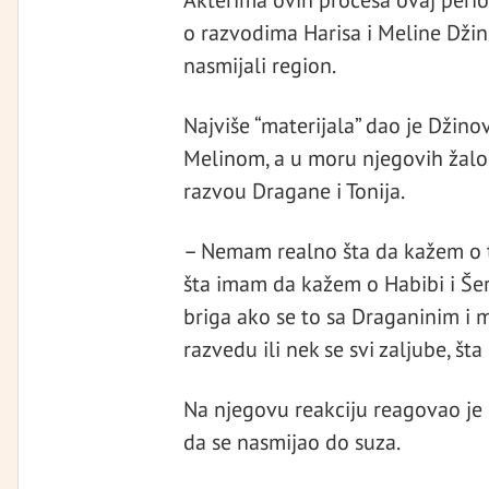
Akterima ovih procesa ovaj period
o razvodima Harisa i Meline Džino
nasmijali region.
Najviše “materijala” dao je Džinov
Melinom, a u moru njegovih žalop
razvou Dragane i Tonija.
– Nemam realno šta da kažem o to
šta imam da kažem o Habibi i Šer
briga ako se to sa Draganinim i 
razvedu ili nek se svi zaljube, šta
Na njegovu reakciju reagovao je 
da se nasmijao do suza.