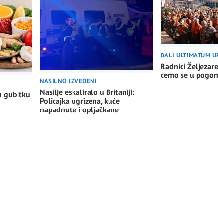
DALI ULTIMATUM U
Radnici Željezare
ćemo se u pogon
NASILNO IZVEDENI
Nasilje eskaliralo u Britaniji:
u gubitku
Policajka ugrizena, kuće
napadnute i opljačkane