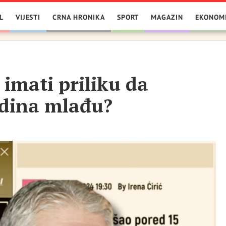
L
VIJESTI
CRNA HRONIKA
SPORT
MAGAZIN
EKONOM
 imati priliku da
dina mlađu?