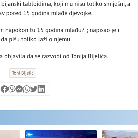
rbijanski tabloidima, koji mu nisu toliko smiješni, a
bav pored 15 godina mlađe djevojke.
am napokon tu 15 godina mlađu?”; napisao je i
 da pišu toliko laži o njemu.
objavila da se razvodi od Tonija Bijelića.
Toni Bijelić