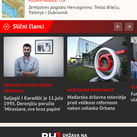
PODRHTAVANJE TLA
Zemljotres pogodio Hercegovinu: Treslo Bileću,
Trebinje i Dubrovnik
Slični članci
POZIVIMA ZA SASLUŠANJE
GL
NEIZVJESNA BUDUĆNOST
BOŠNJAKA
Fo
Mađarska državna televizija
Suljagić I Karadžić je 11.jula
ul
pred velikom reformom
1995. Deronjiću poručio
nakon odlaska Orbana
‘Miroslave, sve kroz papire’