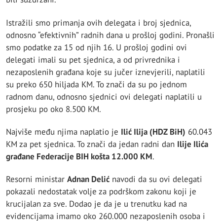
Istražili smo primanja ovih delegata i broj sjednica,
odnosno “efektivnih” radnih dana u prošloj godini. Pronašli
smo podatke za 15 od njih 16. U prošloj godini ovi
delegati imali su pet sjednica, a od privrednika i
nezaposlenih građana koje su jučer iznevjerili, naplatili
su preko 650 hiljada KM. To znači da su po jednom
radnom danu, odnosno sjednici ovi delegati naplatili u
prosjeku po oko 8.500 KM.
Najviše među njima naplatio je
Ilić Ilija (HDZ BiH)
60.043
KM za pet sjednica. To znači da jedan radni dan
Ilije Ilića
građane Federacije BIH košta 12.000 KM
.
Resorni ministar
Adnan Delić
navodi da su ovi delegati
pokazali nedostatak volje za podrškom zakonu koji je
krucijalan za sve. Dodao je da je u trenutku kad na
evidencijama imamo oko 260.000 nezaposlenih osoba i