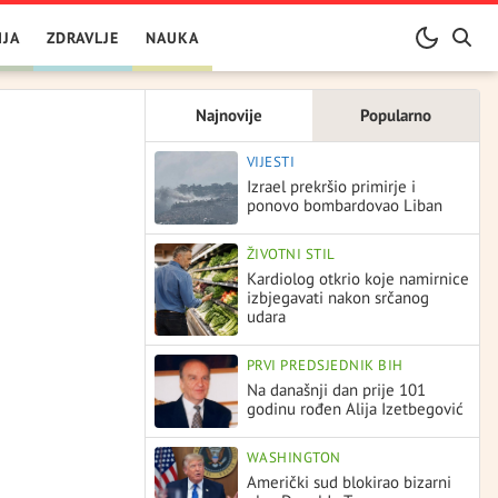
IJA
ZDRAVLJE
NAUKA
Najnovije
Popularno
VIJESTI
Izrael prekršio primirje i
ponovo bombardovao Liban
ŽIVOTNI STIL
Kardiolog otkrio koje namirnice
izbjegavati nakon srčanog
udara
PRVI PREDSJEDNIK BIH
Na današnji dan prije 101
godinu rođen Alija Izetbegović
WASHINGTON
Američki sud blokirao bizarni