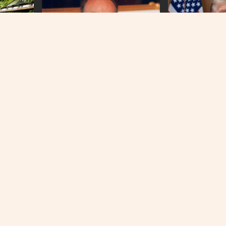
WASHINGTON
PRVI PREDSJEDNIK BIH
Američki sud blo
amirnice
Na današnji dan prije 101 godinu
plan Donalda T
nog udara
rođen Alija Izetbegović
O NAMA
IMPRESSUM
KONTAKT
KOLAČIĆI
PRAVILA PRIVATNOST
© 2026 | Sva prava zadržana