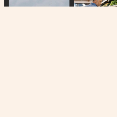
VIJESTI
ŽIVOTNI STIL
Izrael prekršio primirje i ponovo
Kardiolog otkrio koje n
bombardovao Liban
izbjegavati nakon srča
Država na prvom mjestu