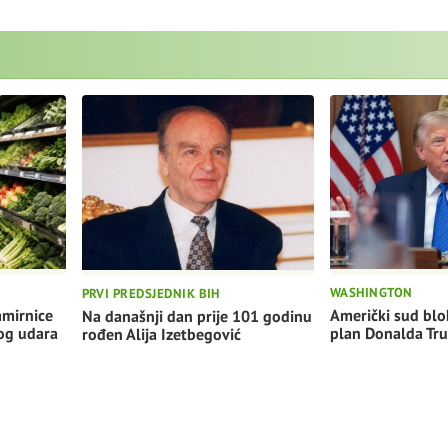
WASHINGTON
PRVI PREDSJEDNIK BIH
Američki sud blo
amirnice
Na današnji dan prije 101 godinu
plan Donalda Tr
nog udara
rođen Alija Izetbegović