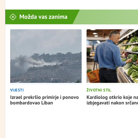
Možda vas zanima
VIJESTI
ŽIVOTNI STIL
Izrael prekršio primirje i ponovo
Kardiolog otkrio koje n
bombardovao Liban
izbjegavati nakon srča