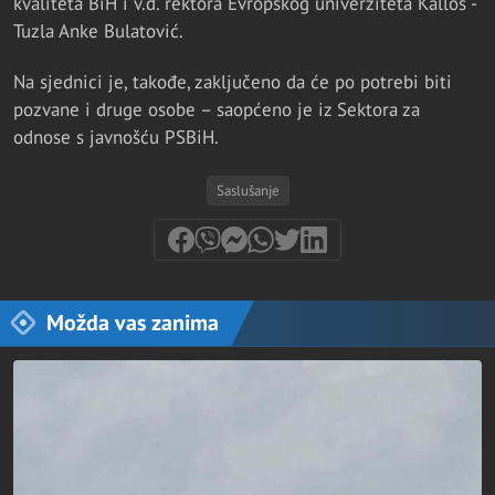
kvaliteta BiH i v.d. rektora Evropskog univerziteta Kallos -
Tuzla Anke Bulatović.
Na sjednici je, takođe, zaključeno da će po potrebi biti
pozvane i druge osobe – saopćeno je iz Sektora za
odnose s javnošću PSBiH.
Saslušanje
Možda vas zanima