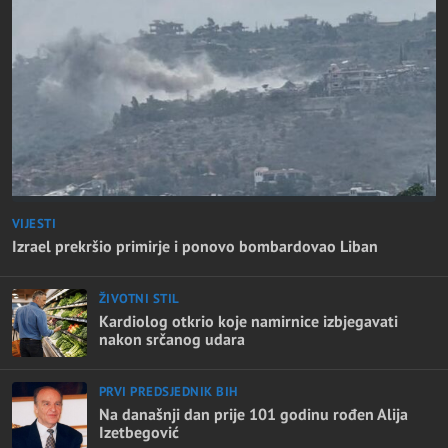
VIJESTI
Izrael prekršio primirje i ponovo bombardovao Liban
ŽIVOTNI STIL
Kardiolog otkrio koje namirnice izbjegavati
nakon srčanog udara
PRVI PREDSJEDNIK BIH
Na današnji dan prije 101 godinu rođen Alija
Izetbegović