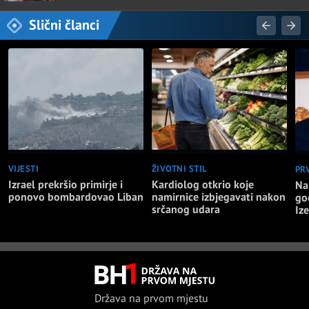
Slični članci
VIJESTI
ŽIVOTNI STIL
PR
Izrael prekršio primirje i
Kardiolog otkrio koje
Na
ponovo bombardovao Liban
namirnice izbjegavati nakon
go
srčanog udara
Iz
Država na prvom mjestu