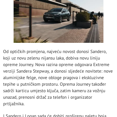
Od optičkih promjena, najveću novost donosi Sandero,
koji uz novu zelenu nijansu laka, dobiva novu liniju
opreme Journey. Nova razina opreme odgovara Extreme
verziji Sandera Stepway, a donosi sljedeće novitete: nove
aluminijske felge, nove obloge pragova i ekskluzivne
tepihe u putničkom prostoru. Oprema Journey također
sadrži karticu umjesto ključa, zatim kameru za vožnju
unazad, prenosni držač za telefon i organizator
prtljažnika.
I Sandero i Logan sada će dobiti proširenu paletu boja.