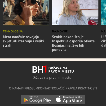
TEHNOLOGIJA
NAJNOVIJE
NA
Meta naočale osvajaju
Senkić nakon što je
U 
svijet, ali izazivaju i veliki
Inspekcija osporila otkaze
cik
strah
Bošnjacima: Sve bih
da
ponovila
Država na prvom mjestu
O NAMA
IMPRESSUM
KONTAKT
KOLAČIĆI
PRAVILA PRIVATNOSTI