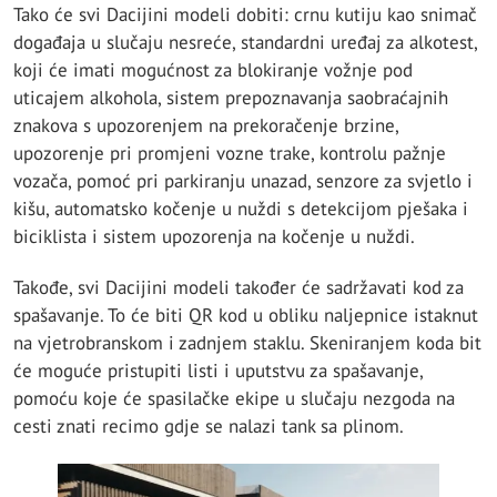
Tako će svi Dacijini modeli dobiti: crnu kutiju kao snimač
događaja u slučaju nesreće, standardni uređaj za alkotest,
koji će imati mogućnost za blokiranje vožnje pod
uticajem alkohola, sistem prepoznavanja saobraćajnih
znakova s upozorenjem na prekoračenje brzine,
upozorenje pri promjeni vozne trake, kontrolu pažnje
vozača, pomoć pri parkiranju unazad, senzore za svjetlo i
kišu, automatsko kočenje u nuždi s detekcijom pješaka i
biciklista i sistem upozorenja na kočenje u nuždi.
Takođe, svi Dacijini modeli također će sadržavati kod za
spašavanje. To će biti QR kod u obliku naljepnice istaknut
na vjetrobranskom i zadnjem staklu. Skeniranjem koda bit
će moguće pristupiti listi i uputstvu za spašavanje,
pomoću koje će spasilačke ekipe u slučaju nezgoda na
cesti znati recimo gdje se nalazi tank sa plinom.