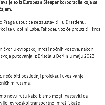
ava je to iz European Sleeper korporacije koja se
ćajem.
do Praga usput će se zaustaviti i u Dresdenu,
oj te u dolini Labe. Također, voz će prolaziti i kroz
an čvor u evropskoj mreži noćnih vozova, nakon
svoja putovanja iz Brisela u Berlin u maju 2023.
, neće biti posljednji projekat i uvezivanje
zničkim rutama.
amo novu rutu kako bismo mogli nastaviti da
ivijoj evropskoj transportnoj mreži”, kaže