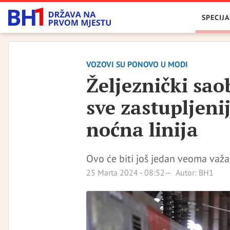
SPECIJA
VOZOVI SU PONOVO U MODI
Željeznički sao
sve zastupljenij
noćna linija
Ovo će biti još jedan veoma važ
25 Marta 2024 - 08:52
Autor: BH1