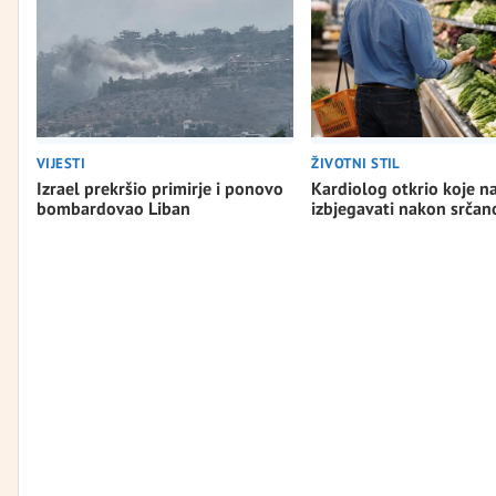
VIJESTI
ŽIVOTNI STIL
Izrael prekršio primirje i ponovo
Kardiolog otkrio koje n
bombardovao Liban
izbjegavati nakon srča