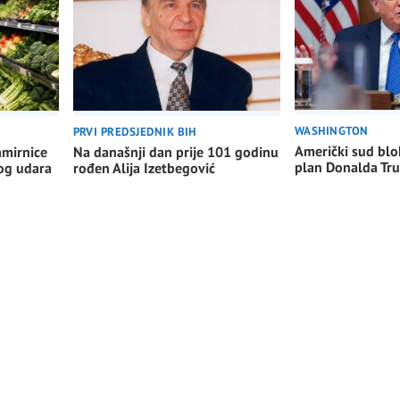
WASHINGTON
PRVI PREDSJEDNIK BIH
Američki sud blo
amirnice
Na današnji dan prije 101 godinu
plan Donalda Tr
nog udara
rođen Alija Izetbegović