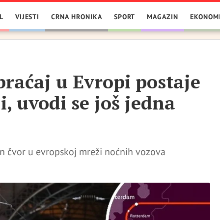
L
VIJESTI
CRNA HRONIKA
SPORT
MAGAZIN
EKONOM
braćaj u Evropi postaje
i, uvodi se još jedna
an čvor u evropskoj mreži noćnih vozova