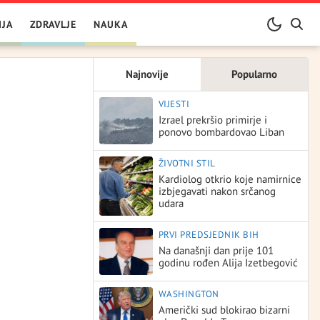
IJA
ZDRAVLJE
NAUKA
Najnovije
Popularno
VIJESTI
Izrael prekršio primirje i
ponovo bombardovao Liban
ŽIVOTNI STIL
Kardiolog otkrio koje namirnice
izbjegavati nakon srčanog
udara
PRVI PREDSJEDNIK BIH
Na današnji dan prije 101
godinu rođen Alija Izetbegović
WASHINGTON
Američki sud blokirao bizarni